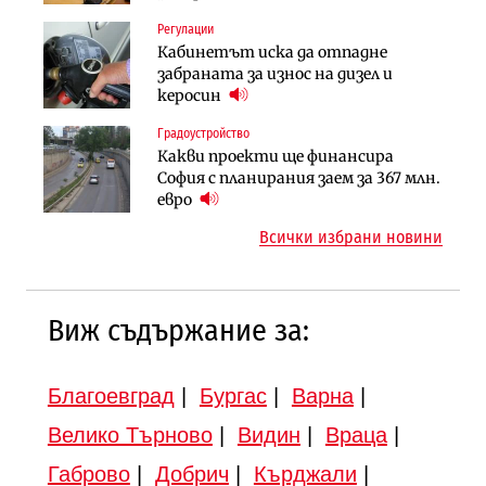
Регулации
Инфраструктура
Инфраструктура
Кабинетът иска да отпадне
Вторият мост над Варненското
АПИ възложи промяната на
забраната за износ на дизел и
езеро става част от бъдещата
парцеларния план за
керосин
магистрала „Черно море“
магистралата Русе – Велико
Градоустройство
Публични финанси
Търново
Какви проекти ще финансира
Регионалният министър поема „на
Градоустройство
София с планирания заем за 367 млн.
ръчно управление“ общинската
Шест кандидата с интерес към
евро
инвестиционна програма
надзора на двете метростанции в
Всички избрани новини
„Люлин“
Виж съдържание за:
Благоевград
|
Бургас
|
Варна
|
Велико Търново
|
Видин
|
Враца
|
Габрово
|
Добрич
|
Кърджали
|