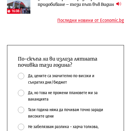
придобиване – този път във Видин
централната власт за 75% от
компании и системните интегратори
бюджетите си
16:08
Последни новини от Economic.bg
По-скъпа ли ви излиза лятната
почивка тази година?
Да, цените са значително по-високи и
съкратих дни/бюджет
Да, но това не промени плановете ми за
ваканцията
Тази година няма да почивам точно заради
високите цени
Не забелязвам разлика – харча толкова,