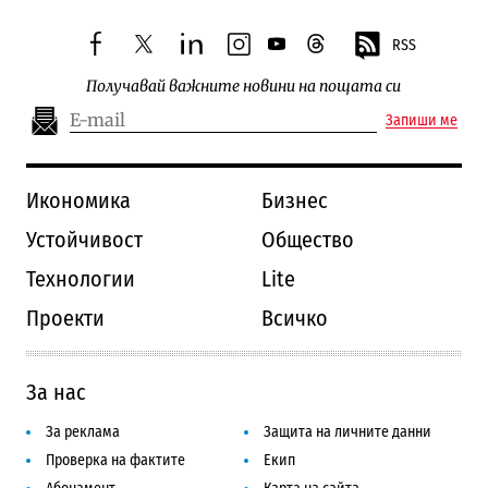
RSS
facebook
twitter
linkedin
instagram
youtube
threads
Получавай важните новини на пощата си
Запиши ме
Икономика
Бизнес
Устойчивост
Общество
Технологии
Lite
Проекти
Всичко
За нас
За реклама
Защита на личните данни
Проверка на фактите
Екип