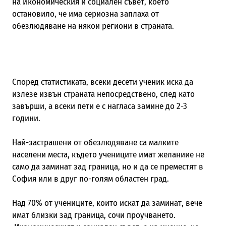
на Икономическия и социален съвет, което
остановило, че има сериозна заплаха от
обезлюдяване на някои региони в страната.
Според статистиката,
всеки десети ученик иска да
излезе извън страната непосредствено, след като
завърши, а всеки пети е с нагласа замине до 2-3
години.
Най-застрашени от обезлюдяване са малките
населени места, където учениците имат желаниие не
само да заминат зад
граница, но и
да се преместят в
София или в друг по-голям областен град.
Над 70% от учениците, които искат да заминат, вече
имат близки зад граница, сочи
проучването.