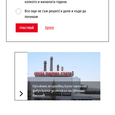
колкото и миналата година
Все още не съм решил/а дали и къде да
почивам
Архив
ГЛАСУВАЙ
Оръжеен търговец купи част от
фабриката за стъкло на Цветан
Василев
Следваща новина