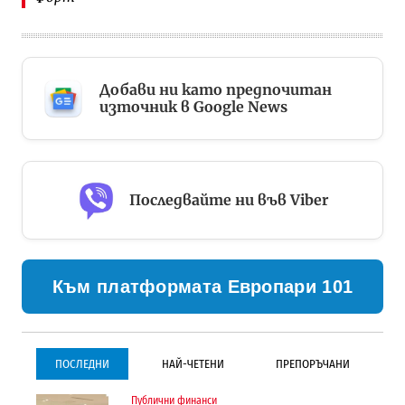
Добави ни като предпочитан
източник в Google News
Последвайте ни във Viber
Към платформата Европари 101
ПОСЛЕДНИ
НАЙ-ЧЕТЕНИ
ПРЕПОРЪЧАНИ
Публични финанси
Градоустройство
Инфраструктура