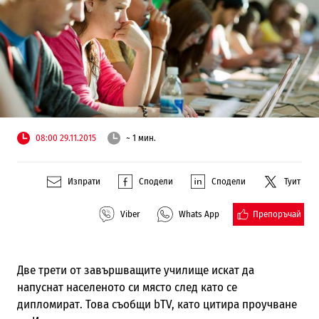
08:00 29.11.2015
~ 1 мин.
Изпрати
Сподели
Сподели
Туит
Препоръчай
Viber
Whats App
Две трети от завършващите училище искат да
напуснат населеното си място след като се
дипломират. Това съобщи bTV, като цитира проучване