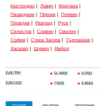
Кюстендил
|
Ловеч
|
Монтана
|
Пазарджик
|
Перник
|
Плевен
|
Пловдив
|
Разград
|
Русе
|
Силистра
|
Сливен
|
Смолян
|
София
|
Стара Загора
|
Търговище
|
Хасково
|
Шумен
|
Ямбол
EUR/TRY
54.9800
0.0182
EUR/USD
1.1600
0.8660
ПОСЛЕДНИ
НАЙ-ЧЕТЕНИ
ПРЕПОРЪЧАНИ