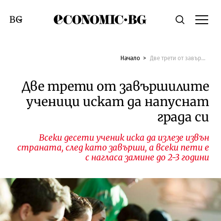
Economic.bg
Търсене
Смяна на език
Начало
Две трети от завършилите ученици искат да напуснат града си
Две трети от завършилите
ученици искат да напуснат
града си
Всеки десети ученик иска да излезе извън
страната, след като завърши, а всеки пети е
с нагласа замине до 2-3 години