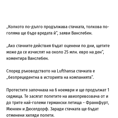
„Колкото по-дълго продължава стачката, толкова по-
голяма ще бъде вредата й“, заяви Ванслебен.
„Ако стачните действия бъдат оценени по дни, щетите
може да се изчислят на около 25 млн. евро на ден“,
коментира Ванслебен.
Според ръководството на Lufthansa стачката е
„безпрецедентна в историята на компанията”.
Протестите започнаха на 6 ноември и ще продължат 1
седмица. Те засягат полетите на авиопревозвача от и
до трите най-големи германски летища – Франкфурт,
Мюнхен и Дюселдорф. Заради стачката ще бъдат
отменени хиляди полети.