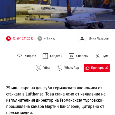
12:46 10.11.2015
~ 1 мин.
Илия Лазаров
Изпрати
Сподели
Сподели
Туит
Препоръчай
Viber
Whats App
25 млн. евро на ден губи германската икономика от
стачката в
Lufthansa.
Това стана ясно от изявление на
изпълнителния директор на Германската търговско-
промишлена камара Мартин Ванслебен, цитирано от
немски медии.