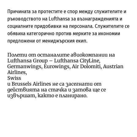
Причината за протестите е спор между служителите и
ръководството на
Lufthansa
за възнагражденията и
социалните придобивки на персонала.
Служителите се
обявиха категорично против мерките за икономии
предложени от мениджърския екип.
Полети от останалите авиокомпании на
Lufthansa Group – Lufthansa CityLine,
Germanwings, Eurowings, Air Dolomiti, Austrian
Airlines,
Swiss
и Brussels Airlines не са засегнати от
действията на стачка и затова ще се
извършат, както е планирано.