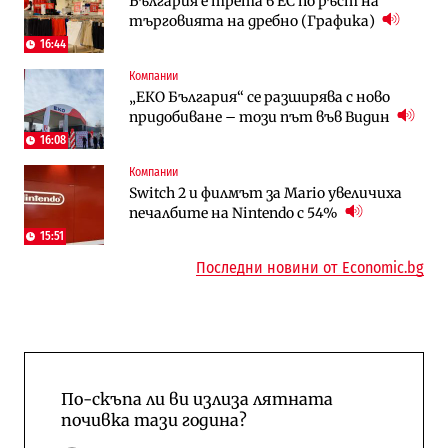
България е трета в ЕС по ръст на
АЕЦ „Козлодуй“ ще работи само още
Столична община избра изпълнител за
търговията на дребно (Графика)
няколко седмици, ако сушата продължи
преместването на трамвайното
трасе по бул. „Скобелев“
16:44
Компании
Digi&AI
Отрасли
„ЕКО България“ се разширява с ново
Трафикът толкова е намалял, че големи
Жилищата в България поскъпват при
придобиване – този път във Видин
медии обмислят да се откажат
намаляващо население и все повече
напълно от Google
сгради
16:08
Компании
Публични финанси
Компании
Switch 2 и филмът за Mario увеличиха
Общините вече зависят от
А1 отново е лидер при технологичните
печалбите на Nintendo с 54%
централната власт за 75% от
компании и системните интегратори
бюджетите си
15:51
Последни новини от Economic.bg
По-скъпа ли ви излиза лятната
почивка тази година?