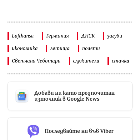
Lufthansa
Германия
ДНСК
загуби
икономика
летища
полети
Светлана Чеботари
служители
стачка
Добави ни като предпочитан
източник в Google News
Последвайте ни във Viber