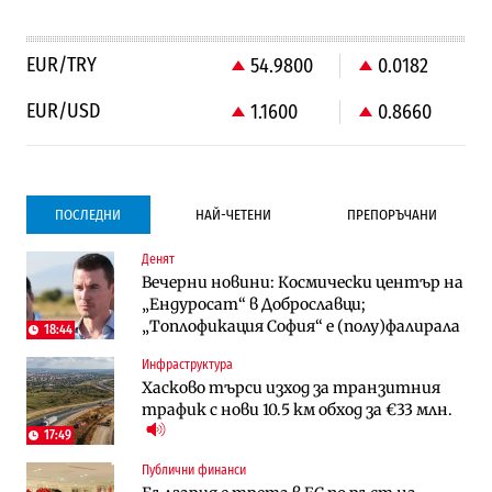
EUR/TRY
54.9800
0.0182
EUR/USD
1.1600
0.8660
ПОСЛЕДНИ
НАЙ-ЧЕТЕНИ
ПРЕПОРЪЧАНИ
Денят
Градоустройство
Компании
Вечерни новини: Космически център на
Столична община избра изпълнител за
Vivacom предлага над 150 устройства с
„Ендуросат“ в Доброславци;
преместването на трамвайното
90% отстъпка през август
„Топлофикация София“ e (полу)фалирала
трасе по бул. „Скобелев“
18:44
Инфраструктура
Компании
To:know
Хасково търси изход за транзитния
Vivacom предлага над 150 устройства с
Последни дни с обозначаване на цените
трафик с нови 10.5 км обход за €33 млн.
90% отстъпка през август
в лева: Какво предстои?
17:49
Публични финанси
Енергетика
Градоустройство