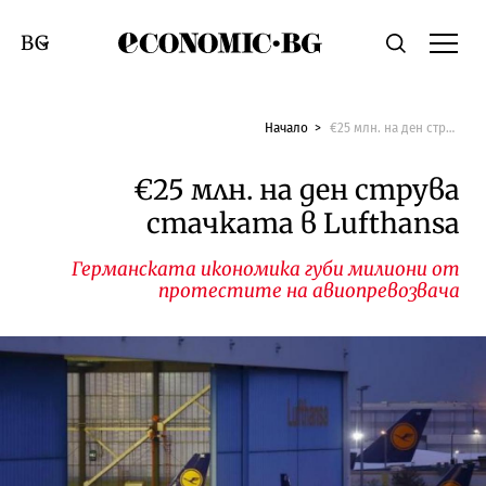
Economic.bg
Търсене
Смяна на език
Начало
€25 млн. на ден струва стачката в Lufthansa
€25 млн. на ден струва
стачката в Lufthansa
Германската икономика губи милиони от
протестите на авиопревозвача