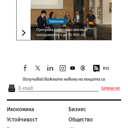
Компании
Програма подпомага местни
инициативи с до 50 000 лв.
Следваща новина
RSS
facebook
twitter
linkedin
instagram
youtube
threads
Получавай важните новини на пощата си
Запиши ме
Икономика
Бизнес
Устойчивост
Общество