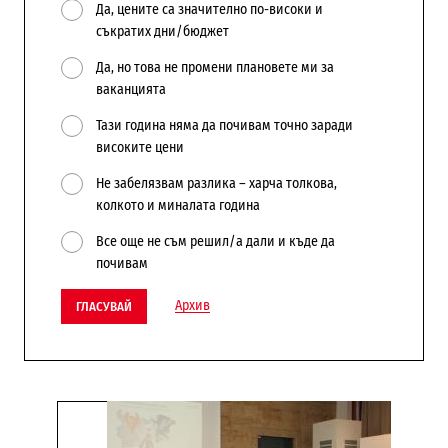
Да, цените са значително по-високи и
съкратих дни/бюджет
Да, но това не промени плановете ми за
ваканцията
Тази година няма да почивам точно заради
високите цени
Не забелязвам разлика – харча толкова,
колкото и миналата година
Все още не съм решил/а дали и къде да
почивам
Архив
ГЛАСУВАЙ