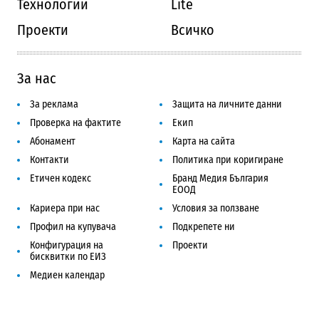
Технологии
Lite
Проекти
Всичко
За нас
За реклама
Защита на личните данни
Проверка на фактите
Екип
Абонамент
Карта на сайта
Контакти
Политика при коригиране
Етичен кодекс
Бранд Медия България
ЕООД
Кариера при нас
Условия за ползване
Профил на купувача
Подкрепете ни
Конфигурация на
Проекти
бисквитки по ЕИЗ
Медиен календар