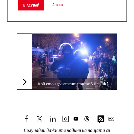
Архив
ГЛАСУВАЙ
Кой стои зад атентатите в Париж?
Следваща новина
RSS
facebook
twitter
linkedin
instagram
youtube
threads
Получавай важните новини на пощата си