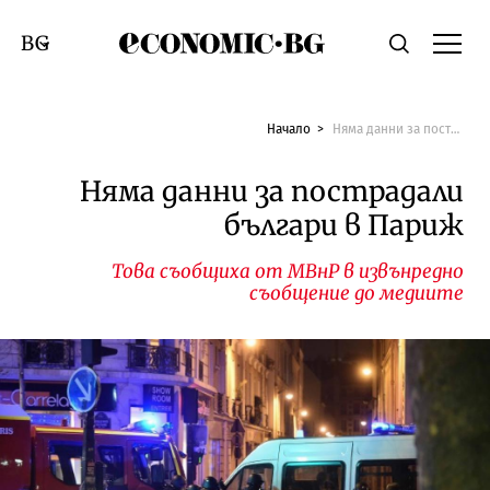
Economic.bg
Търсене
Смяна на език
Начало
Няма данни за пострадали българи в Париж
Няма данни за пострадали
българи в Париж
Това съобщиха от МВнР в извънредно
съобщение до медиите