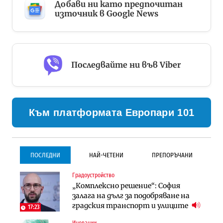
Добави ни като предпочитан
източник в Google News
Последвайте ни във Viber
Към платформата Европари 101
ПОСЛЕДНИ
НАЙ-ЧЕТЕНИ
ПРЕПОРЪЧАНИ
Градоустройство
Градоустройство
Инфраструктура
„Комплексно решение“: София
Столична община избра
Проектирането на тунела под
залага на дълг за подобряване на
изпълнител за преместването на
Петрохан ще върви паралелно с
градския транспорт и улиците
трамвайното трасе по бул.
екологичните оценки
17:23
„Скобелев“