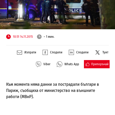
10:51 14.11.2015
~ 1 мин.
Изпрати
Сподели
Сподели
Туит
Препоръчай
Viber
Whats App
Към момента няма данни за пострадали българи в
Париж, съобщиха от министерство на външните
работи (МВнР).