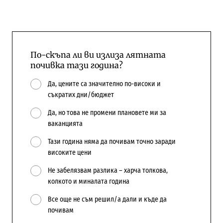
По-скъпа ли ви излиза лятната
почивка тази година?
Да, цените са значително по-високи и
съкратих дни/бюджет
Да, но това не промени плановете ми за
ваканцията
Тази година няма да почивам точно заради
високите цени
Не забелязвам разлика – харча толкова,
колкото и миналата година
Все още не съм решил/а дали и къде да
почивам