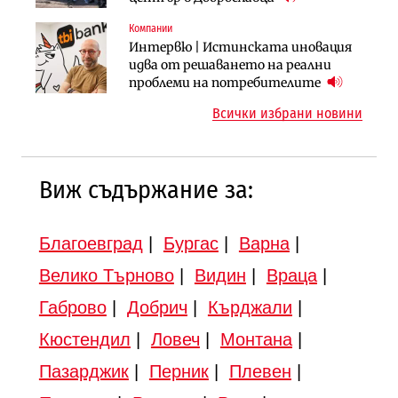
„Скобелев“
Компании
Инфраструктура
Инфраструктура
Интервю | Истинската иновация
АПИ възложи промяната на
Вторият мост над Варненското
идва от решаването на реални
парцеларния план за
езеро става част от бъдещата
проблеми на потребителите
магистралата Русе – Велико
магистрала „Черно море“
Всички избрани новини
Търново
Виж съдържание за:
Благоевград
|
Бургас
|
Варна
|
Велико Търново
|
Видин
|
Враца
|
Габрово
|
Добрич
|
Кърджали
|
Кюстендил
|
Ловеч
|
Монтана
|
Пазарджик
|
Перник
|
Плевен
|