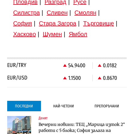
Пловдив
|
Разград
|
Русе
|
Силистра
|
Сливен
|
Смолян
|
София
|
Стара Загора
|
Търговище
|
Хасково
|
Шумен
|
Ямбол
EUR/TRY
54.9400
0.0182
EUR/USD
1.1500
0.8670
ПОСЛЕДНИ
НАЙ-ЧЕТЕНИ
ПРЕПОРЪЧАНИ
Денят
Градоустройство
Компании
Вечерни новини: ТЕЦ „Марица изток 2“
Столична община избра изпълнител за
Vivacom предлага над 150 устройства с
работи с 5 блока; София залага на
преместването на трамвайното
90% отстъпка през август