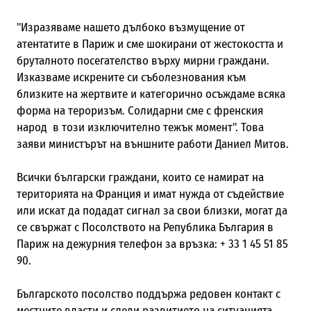
"Изразяваме нашето дълбоко възмущение от
атентатите в Париж и сме шокирани от жестокостта и
бруталното посегателство върху мирни граждани.
Изказваме искрените си съболезнования към
близките на жертвите и категорично осъждаме всяка
форма на тероризъм. Солидарни сме с френския
народ в този изключително тежък момент". Това
заяви министърът на външните работи Даниел Митов.
Всички български граждани, които се намират на
територията на Франция и имат нужда от съдействие
или искат да подадат сигнал за свои близки, могат да
се свържат с Посолството на Република България в
Париж на дежурния телефон за връзка: + 33 1 45 51 85
90.
Българското посолство поддържа редовен контакт с
местните власти и следи развитието на ситуацията