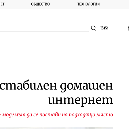
СТ
ОБЩЕСТВО
ТЕХНОЛОГИИ
nomic.bg
Търсене
Смяна на ез
f
Търси
а стабилен домашен
интернет
 модемът да се постави на подходящо място