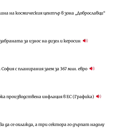
ина на космическия център в зона „Доброславци“
д Петрохан ще върви паралелно с екологичните
д Петрохан ще върви паралелно с екологичните
абраната за износ на дизел и керосин
ото езеро става част от бъдещата магистрала
за придобиване на Euroapi Italy
София с планирания заем за 367 млн. евро
за придобиване на Euroapi Italy
ователен пазар има огромен потенциал за растеж
ока производствена инфлация в ЕС (Графика)
ълнител за преместването на трамвайното
гове и същите обезщетения: НС прие социалния
 да се охлажда, а три сектора го дърпат надолу
амо още няколко седмици, ако сушата продължи
ъчните оценки на имотите може да бъдат