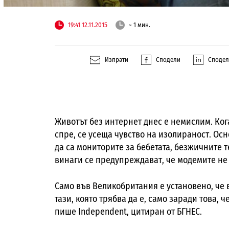
19:41 12.11.2015
~ 1 мин.
Изпрати
Сподели
Споде
Животът без интернет днес е немислим. Ког
спре, се усеща чувство на изолираност. О
да са мониторите за бебетата, безжичните 
винаги се предупреждават, че модемите не 
Само във Великобритания е установено, че 
тази, която трябва да е, само заради това,
пише Independent, цитиран от БГНЕС.