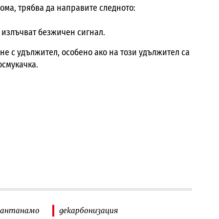
дома, трябва да направите следното:
 излъчват безжичен сигнал.
 не с удължител, особено ако на този удължител са
осмукачка.
уантанамо
декарбонизация