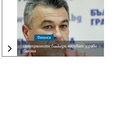
Финанси
Централните банкери надуват здраво
балона
Следваща новина