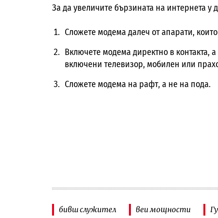
За да увеличите бързината на интернета у 
Сложете модема далеч от апарати, които
Включете модема директно в контакта, а
включени телевизор, мобилен или прах
Сложете модема на рафт, а не на пода.
бивш служител
веи мощности
Г