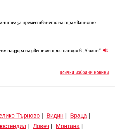
ълнител за преместването на трамвайното
арцеларния план за магистралата Русе – Велико
ългария продължава да се охлажда (Графика)
ъм надзора на двете метростанции в „Люлин“
ъм надзора на двете метростанции в „Люлин“
ото езеро става част от бъдещата магистрала
Всички избрани новини
елико Търново
|
Видин
|
Враца
|
юстендил
|
Ловеч
|
Монтана
|