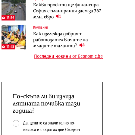
Какви проекти ще финансира
бюджетите си
София с планирания заем за 367
To:know
Компании
млн. евро
15:56
Последни дни с обозначаване на
А1 отново е лидер при
Компании
цените в лева: Какво
технологичните компании и
Как изглежда добрият
предстои?
системните интегратори
работодател в очите на
младите таланти?
15:45
Последни новини от Economic.bg
По-скъпа ли ви излиза
лятната почивка тази
година?
Да, цените са значително по-
високи и съкратих дни/бюджет