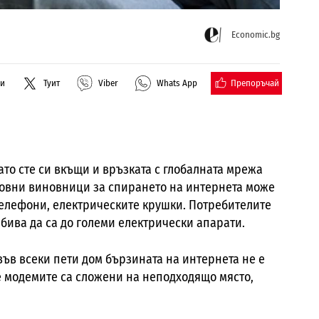
Economic.bg
Препоръчай
ли
Туит
Viber
Whats App
ато сте си вкъщи и връзката с глобалната мрежа
сновни виновници за спирането на интернета може
телефони, електрическите крушки. Потребителите
бива да са до големи електрически апарати.
във всеки пети дом бързината на интернета не е
 че модемите са сложени на неподходящо място,