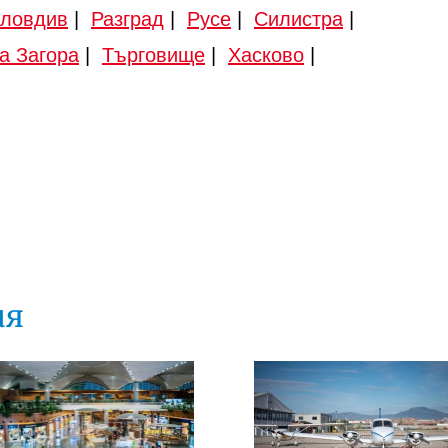
ловдив
|
Разград
|
Русе
|
Силистра
|
а Загора
|
Търговище
|
Хасково
|
ия