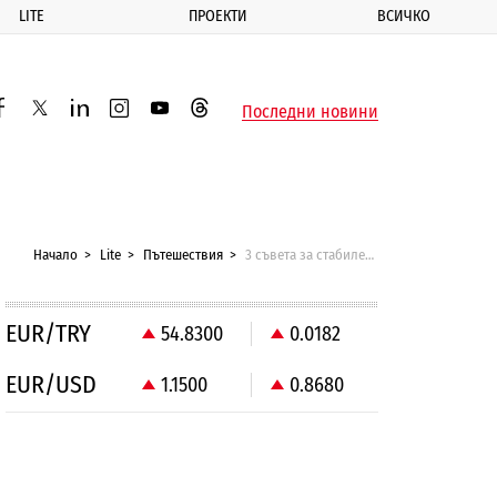
LITE
ПРОЕКТИ
ВСИЧКО
ик
Последни новини
acebook
twitter
linkedin
instagram
youtube
threads
Начало
Lite
Пътешествия
3 съвета за стабилен домашен интернет
EUR/TRY
54.8300
0.0182
EUR/USD
1.1500
0.8680