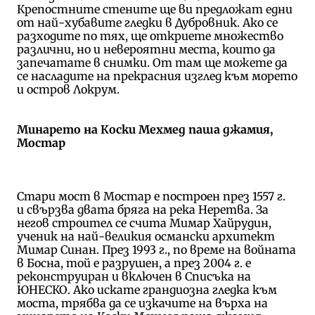
Крепостните стените ще ви предложат едни
от най-хубавите гледки в Дубровник. Ако се
разходите по тях, ще откриете множество
различни, но и невероятни места, които да
запечатате в снимки. От там ще можете да
се насладите на прекрасния изглед към морето
и остров Локрум.
Минарето на Коски Мехмед паша джамия,
Мостар
Стари мост в Мостар е построен през 1557 г.
и
свързва двата бряга на река Неретва.
За
негов строител се счита Мимар Хайрудин,
ученик на най-великия османски архитект
Мимар Синан. През 1993 г., по време на войната
в Босна, той е разрушен, а през 2004 г. е
реконструиран и включен в Списъка на
ЮНЕСКО. Ако искате грандиозна гледка към
моста, трябва
да се изкачите на върха на