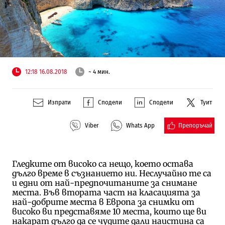
12:18 16.08.2018
~ 4 мин.
Изпрати
Сподели
Сподели
Туит
Препоръчай
Viber
Whats App
Гледките от високо са нещо, което остава
дълго време в съзнанието ни. Неслучайно те са
и едни от най-предпочитаните за снимане
места. Във втората част на класацията за
най-добрите места в Европа за снимки от
високо ви представяме 10 места, които ще ви
накарат дълго да се чудите дали наистина са