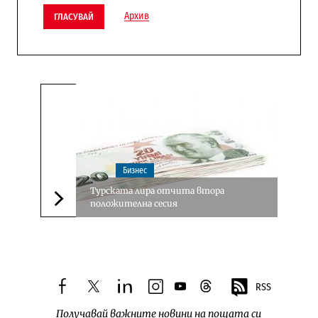
Архив
ГЛАСУВАЙ
Бизнес
Турската лира отчита втора
положителна сесия
Следваща новина
RSS
facebook
twitter
linkedin
instagram
youtube
threads
Получавай важните новини на пощата си