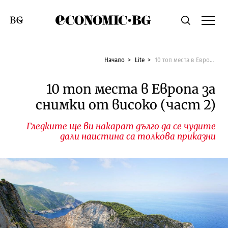
Economic.bg
Търсене
Смяна на език
Начало
Lite
10 топ места в Европа за снимки от високо (част 2)
10 топ места в Европа за
снимки от високо (част 2)
Гледките ще ви накарат дълго да се чудите
дали наистина са толкова приказни