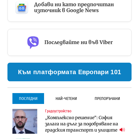
Добави ни като предпочитан
източник в Google News
Последвайте ни във Viber
Към платформата Европари 101
ПОСЛЕДНИ
НАЙ-ЧЕТЕНИ
ПРЕПОРЪЧАНИ
Градоустройство
Градоустройство
Инфраструктура
„Комплексно решение“: София
Столична община избра
Проектирането на тунела под
залага на дълг за подобряване на
изпълнител за преместването на
Петрохан ще върви паралелно с
градския транспорт и улиците
трамвайното трасе по бул.
екологичните оценки
„Скобелев“