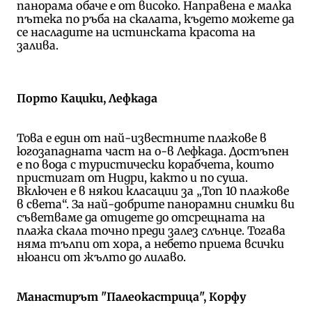
панорама обаче е от високо. Направена е малка
пътека по ръба на скалата, където можете да
се насладите на истинската красота на
залива.
Порто Кацики, Лефкада
Това е един от най-известните плажове в
югозападната част на о-в Лефкада. Достъпен
е по вода с туристически корабчета, които
пристигат от Нидри, както и по суша.
Включен е в някои класации за „Топ 10 плажове
в света“. За най-добрите панорамни снимки ви
съветваме да отидете до отсрещната на
плажа скала точно преди залез слънце. Тогава
няма тълпи от хора, а небето приема всички
нюанси от жълто до лилаво.
Манастирът "Палеокастрица", Корфу