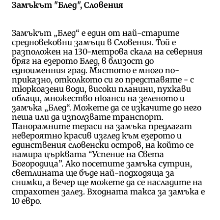
Замъкът "Блед", Словения
Замъкът „Блед“ е един от най-старите
средновековни замъци в Словения. Той е
разположен на 130-метрова скала на северния
бряг на езерото Блед, в близост до
едноименния град. Мястото е много по-
приказно, отколкото си го представяте - с
тюркоазени води, високи планини, пухкави
облаци, множество нюанси на зеленото и
замъка „Блед“. Можете да се изкачите до него
пеша или да използвате транспорт.
Панорамните тераси на замъка предлагат
невероятно красив изглед към езерото и
единствения словенски остров, на който се
намира църквата “Успение на Света
Богородица”. Ако посетите замъка сутрин,
светлината ще бъде най-подходяща за
снимки, а вечер ще можете да се насладите на
страхотен залез. Входната такса за замъка е
10 евро.