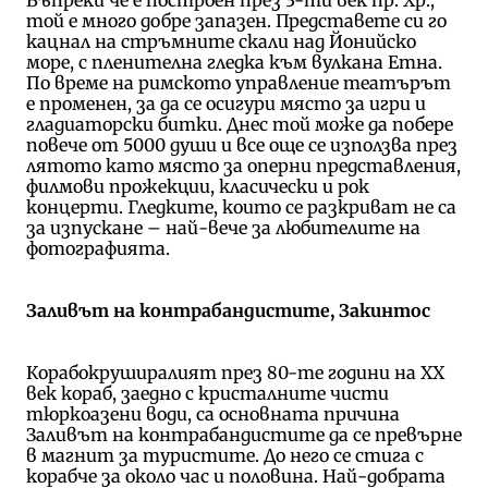
той е много добре запазен. Представете си го
кацнал на стръмните скали над Йонийско
море, с пленителна гледка към вулкана Етна.
По време на римското управление театърът
е променен, за да се осигури място за игри и
гладиаторски битки. Днес той може да побере
повече от 5000 души и все още се използва през
лятото като място за оперни представления,
филмови прожекции,
класически и рок
концерти. Гледките, които се разкриват не са
за изпускане – най-вече за любителите на
фотографията.
Заливът на контрабандистите, Закинтос
Корабокруширалият през 80-те години на XX
век кораб, заедно с кристалните чисти
тюркоазени води, са основната причина
Заливът на контрабандистите да се превърне
в магнит за туристите. До него се стига с
корабче за около час и половина. Най-добрата