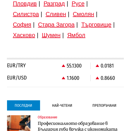
Пловдив
|
Разград
|
Русе
|
Силистра
|
Сливен
|
Смолян
|
София
|
Стара Загора
|
Търговище
|
Хасково
|
Шумен
|
Ямбол
EUR/TRY
55.1300
0.0181
EUR/USD
1.1600
0.8660
ПОСЛЕДНИ
НАЙ-ЧЕТЕНИ
ПРЕПОРЪЧАНИ
Образование
Градоустройство
Компании
Професионалното образование в
Столична община избра изпълнител за
Vivacom предлага над 150 устройства с
България губи връзка с икономиката
преместването на трамвайното
90% отстъпка през август