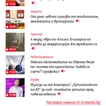
трасе по бул. „Скобелев“
11:00
Накратко
Компании
Градоустройство
От днес левът изчезва от етикетите,
Vivacom предлага над 150 устройства с
Столична община избра изпълнител за
менютата и брошурите
90% отстъпка през август
преместването на трамвайното
трасе по бул. „Скобелев“
10:00
Транспорт
Компании
Енергетика
4 млрд. евро по-късно: България не
„Ендуросат“ ще строи огромен
Държавният ТЕЦ „Марица изток 2“
успява да модернизира жп мрежата си
космически и отбранителен център в
работи с 5 блока
Доброславци
09:10
Публични финанси
Енергетика
Компании
Някога икономиката на Европа беше
Държавният ТЕЦ „Марица изток 2“
„Ендуросат“ ще строи огромен
по-голяма от щатската. Какво се
работи с 5 блока
космически и отбранителен център в
случи? (графика)
Доброславци
17:00
Digi&AI
Енергетика
Регулации
Излиза ли от контрол? „Кръстникът
АЕЦ „Козлодуй“ ще работи само още
Лекарствата за редки болести
на AI“ за най-голямата заплаха пред
няколко седмици, ако сушата продължи
попадат в капан на обществените
човечеството
поръчки?
15:00
Последни новини от Economic.bg