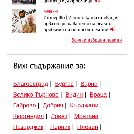
придобиване на Euroapi Italy
оценки на имотите може да бъдат
център в Доброславци
вдигнати
Компании
Инфраструктура
Инфраструктура
Интервю | Истинската иновация
АПИ възложи промяната на
Вторият мост над Варненското
идва от решаването на реални
парцеларния план за
езеро става част от бъдещата
проблеми на потребителите
магистралата Русе – Велико
магистрала „Черно море“
Всички избрани новини
Търново
Виж съдържание за:
Благоевград
|
Бургас
|
Варна
|
Велико Търново
|
Видин
|
Враца
|
Габрово
|
Добрич
|
Кърджали
|
Кюстендил
|
Ловеч
|
Монтана
|
Пазарджик
|
Перник
|
Плевен
|