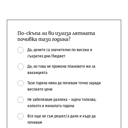
По-скъпа ли ви излиза лятната
почивка тази година?
Да, цените са значително по-високи и
съкратих дни/бюджет
Да, но това не промени плановете ми за
ваканцията
Тази година няма да почивам точно заради
високите цени
Не забелязвам разлика – харча толкова,
колкото и миналата година
Все още не съм решил/а дали и къде да
почивам