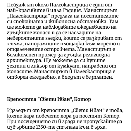
Пейзажът около Палеокастрица е един от
най-красивите в цяла Гърция. Манастирът
„Палеокастрица” предлага на посетителите
си спокойната и живописна обстановка. Там
ще можете да наблюдавате ежедневието на
гръцките монаси и да се насладите на
невероятните гледки, които се разкриват от
хълма, панорамните площадки към морето и
отдалечените островчета. Манастирът е
великолепен пример за гръцка религиозна
архитектура. Ще можете да си купите
зехтин и ликьор от кумкуат, направени от
монасите. Манастирът в Палеокастрица е
отворен ежедневно, а входът е безплатен.
Крепостта "Свети Иван", Котор
Изгледът от крепостта „Свети Иван“ е това,
което кара повечето хора да посетят Котор.
При посещението си в града не пропускайте да
извървите 1350-те стъпала към върха.