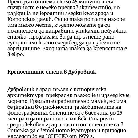
Преходът отнема около 45 минути и със
сигурност е нелеко предизвикателство, но
разкрива невероятни гледки към града и
Которския залив. Също така по пътя нагоре
има много места, където можете да си
починете и да направите уникални пейзажни
снимки. Предлагаме ви да тръгнете рано
сутрин или късно следобед, за да избегнете
горещините. Входната такса за крепостта е
3 евро.
Крепостните стени в Дубровник
Дубровник е град, пълен с историческа
архитектура, прекрасни плажове и изглед към
морето. Градът е сравнително малък, но има
безкрайни възможности за любителите на
фотографията. Стените са с височина до 25
метра и датират от 7-ми век. Старият
средновековен град и части от стените са в
Списъка за световното културно и природно
наследство на ЮНЕСКО от 1979 г.