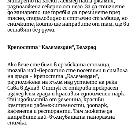
минарето на Коски Мехмед паша джамия,
разположена северно от него. За да стигнете
до минарето, ще трябва да преминете през
тясно, спираловидно и стръмно стълбище, но
снимките, които ще направите от там, ще ви
оставят без думи.
Крепостта "Калемегдан", Белград
Ако вече сте били в сръбската столица,
тогава най-вероятно сте посетили и символа
на града - крепостта „Калемегдан“,
разположена на хълм над устието на река
Сава в Дунав. Оттук се открива прекрасен
изглед към града и красивия едноименен парк.
Той изобилства от зеленина, красиви
културни забележителности, зоопарк,
кафенета и ресторанти. Там можете да
направите най-вълнуващата панорамна
снимка.