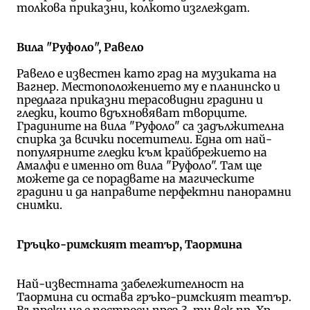
толкова приказни, колкото изглеждат.
Вила "Руфоло", Равело
Равело е известен като град на музиката на
Вагнер. Местоположението му е планинско и
предлага приказни терасовидни градини и
гледки, които вдъхновяват творците.
Градините на вила "Руфоло" са задължителна
спирка за всички посетители. Една от най-
популярните гледки към крайбрежието на
Амалфи е именно от вила "Руфоло". Там ще
можете да се порадвате на магическите
градини и да направите перфектни панорамни
снимки.
Гръцко-римският театър, Таормина
Най-известната забележителност на
Таормина си остава гръко-римският театър.
Въпреки че е построен през 3-ти век пр. Хр.,