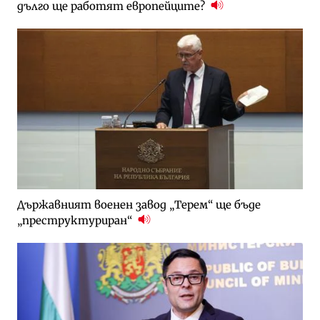
дълго ще работят европейците?
Държавният военен завод „Терем“ ще бъде
„преструктуриран“