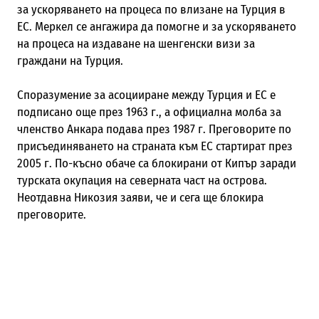
за ускоряването на процеса по влизане на Турция в
ЕС. Меркел се ангажира да помогне и за ускоряването
на процеса на издаване на шенгенски визи за
граждани на Турция.
Споразумение за асоцииране между Турция и ЕС е
подписано още през 1963 г., а официална молба за
членство Анкара подава през 1987 г. Преговорите по
присъединяването на страната към ЕС стартират през
2005 г. По-късно обаче са блокирани от Кипър заради
турската окупация на северната част на острова.
Неотдавна Никозия заяви, че и сега ще блокира
преговорите.