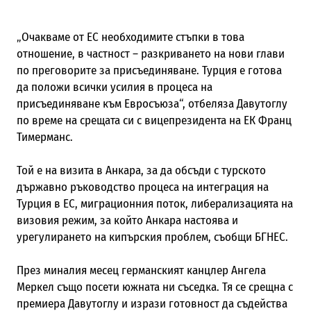
„Очакваме от ЕС необходимите стъпки в това
отношение, в частност – разкриването на нови глави
по преговорите за присъединяване. Турция е готова
да положи всички усилия в процеса на
присъединяване към Евросъюза“, отбеляза Давутоглу
по време на срещата си с вицепрезидента на ЕК Франц
Тимерманс.
Той е на визита в Анкара, за да обсъди с турското
държавно ръководство процеса на интеграция на
Турция в ЕС, миграционния поток, либерализацията на
визовия режим, за който Анкара настоява и
урегулирането на кипърския проблем, съобщи БГНЕС.
През миналия месец германският канцлер Ангела
Меркел също посети южната ни съседка. Тя се срещна с
премиера Давутоглу и изрази готовност да съдейства