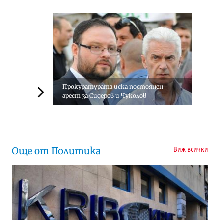
Прокуратурата иска постоянен
арест за Сидеров и Чуколов
Следваща новина
Още от Политика
Виж всички