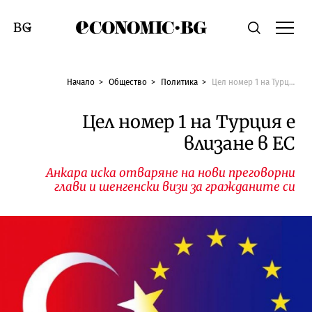
Economic.bg
Търсене
Смяна на език
Начало
Общество
Политика
Цел номер 1 на Турция е влизане в ЕС
Цел номер 1 на Турция е
влизане в ЕС
Анкара иска отваряне на нови преговорни
глави и шенгенски визи за гражданите си