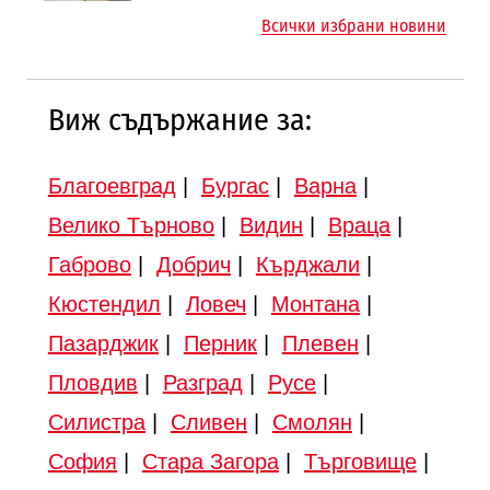
„Люлин“
Всички избрани новини
Виж съдържание за:
Благоевград
|
Бургас
|
Варна
|
Велико Търново
|
Видин
|
Враца
|
Габрово
|
Добрич
|
Кърджали
|
Кюстендил
|
Ловеч
|
Монтана
|
Пазарджик
|
Перник
|
Плевен
|
Пловдив
|
Разград
|
Русе
|
Силистра
|
Сливен
|
Смолян
|
София
|
Стара Загора
|
Търговище
|