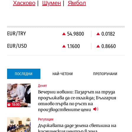
Хасково
|
Шумен
|
Ямбол
EUR/TRY
54.9800
0.0182
EUR/USD
1.1600
0.8660
ПОСЛЕДНИ
НАЙ-ЧЕТЕНИ
ПРЕПОРЪЧАНИ
Денят
Компании
Компании
Вечерни новини: Пазарът на труда
Vivacom предлага над 150 устройства с
Vivacom предлага над 150 устройства с
продължава да се охлажда; България
90% отстъпка през август
90% отстъпка през август
отново първа по ръст на
18:00
производствените цени
Градоустройство
To:know
Регулации
Столична община избра изпълнител за
Последни дни с обозначаване на цените
Държавата даде зелена светлина на
преместването на трамвайното
в лева: Какво предстои?
космическия център в зона
трасе по бул. „Скобелев“