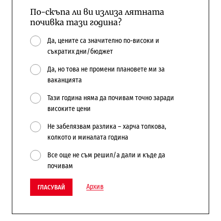
По-скъпа ли ви излиза лятната
почивка тази година?
Да, цените са значително по-високи и
съкратих дни/бюджет
Да, но това не промени плановете ми за
ваканцията
Тази година няма да почивам точно заради
високите цени
Не забелязвам разлика – харча толкова,
колкото и миналата година
Все още не съм решил/а дали и къде да
почивам
Архив
ГЛАСУВАЙ