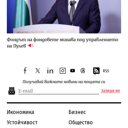
Фондът на фондовете минава под управлението
на Пулев
RSS
facebook
twitter
linkedin
instagram
youtube
threads
Получавай важните новини на пощата си
Запиши ме
Икономика
Бизнес
Устойчивост
Общество