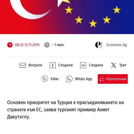
08:32 12.11.2015
~ 1 мин.
Economic.bg
Изпрати
Сподели
Сподели
Туит
Препоръчай
Viber
Whats App
Основен приоритет на Турция е присъединяването на
страната към ЕС, заяви турският премиер Ахмет
Давутоглу.