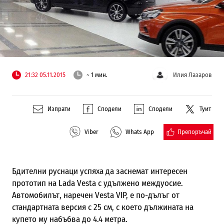
21:32 05.11.2015
~ 1 мин.
Илия Лазаров
Изпрати
Сподели
Сподели
Туит
Препоръчай
Viber
Whats App
Бдителни руснаци успяха да заснемат интересен
прототип на Lada Vesta с удължено междуосие.
Автомобилът, наречен Vesta VIP, e по-дълъг от
стандартната версия с 25 см, с което дължината на
купето му набъбва до 4.4 метра.