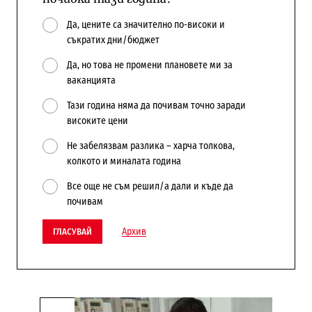
Да, цените са значително по-високи и
съкратих дни/бюджет
Да, но това не промени плановете ми за
ваканцията
Тази година няма да почивам точно заради
високите цени
Не забелязвам разлика – харча толкова,
колкото и миналата година
Все още не съм решил/а дали и къде да
почивам
Архив
ГЛАСУВАЙ