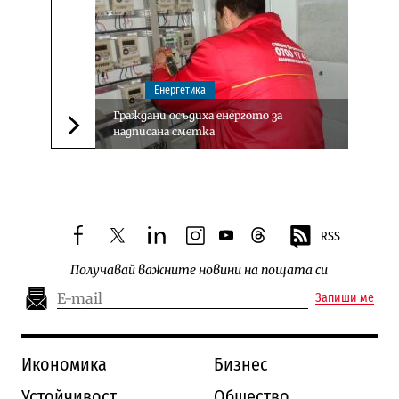
Енергетика
Граждани осъдиха енергото за
надписана сметка
Следваща новина
RSS
facebook
twitter
linkedin
instagram
youtube
threads
Получавай важните новини на пощата си
Запиши ме
Икономика
Бизнес
Устойчивост
Общество