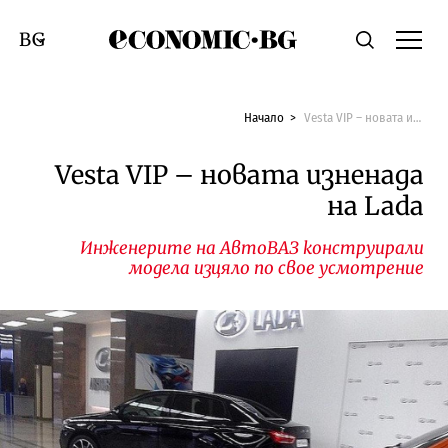
Economic.bg
Търсене
Смяна на език
Начало
Vesta VIP – новата изненада на Lada
Vesta VIP – новата изненада
на Lada
Инженерите на АвтоВАЗ конструирали
модела изцяло по свое усмотрение