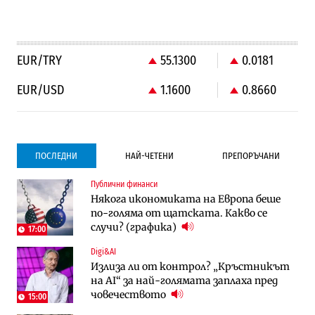
EUR/TRY
55.1300
0.0181
EUR/USD
1.1600
0.8660
ПОСЛЕДНИ
НАЙ-ЧЕТЕНИ
ПРЕПОРЪЧАНИ
Публични финанси
Градоустройство
Компании
Някога икономиката на Европа беше
Столична община избра изпълнител за
Vivacom предлага над 150 устройства с
по-голяма от щатската. Какво се
преместването на трамвайното
90% отстъпка през август
случи? (графика)
трасе по бул. „Скобелев“
17:00
Digi&AI
Компании
Градоустройство
Излиза ли от контрол? „Кръстникът
Vivacom предлага над 150 устройства с
Столична община избра изпълнител за
на AI“ за най-голямата заплаха пред
90% отстъпка през август
преместването на трамвайното
човечеството
трасе по бул. „Скобелев“
15:00