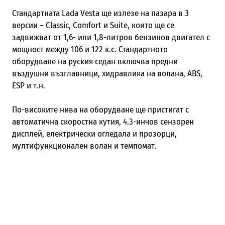
Стандартната Lada Vesta ще излезе на пазара в 3
версии – Classic, Comfort и Suite, които ще се
задвижват от 1,6- или 1,8-литров бензинов двигател с
мощност между 106 и 122 к.с. Стандартното
оборудване на руския седан включва предни
въздушни възглавници, хидравлика на волана, ABS,
ESP и т.н.
По-високите нива на оборудване ще пристигат с
автоматична скоростна кутия, 4.3-инчов сензорен
дисплей, електрически огледала и прозорци,
мултифункционален волан и темпомат.