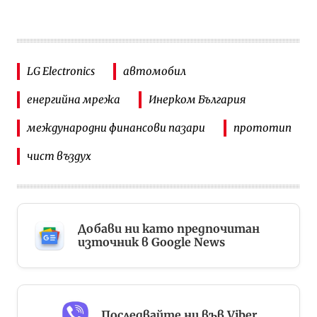
LG Electronics
автомобил
енергийна мрежа
Инерком България
международни финансови пазари
прототип
чист въздух
Добави ни като предпочитан
източник в Google News
Последвайте ни във Viber