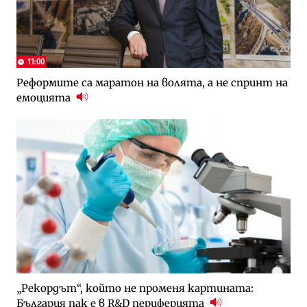
11:00
Реформите са маратон на волята, а не спринт на
емоцията
„Рекордът“, който не променя картината:
България пак е в R&D периферията