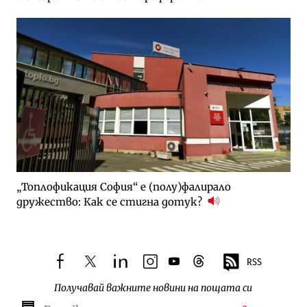
„Топлофикация София“ e (полу)фалирало
дружество: Как се стигна дотук?
RSS
facebook
twitter
linkedin
instagram
youtube
threads
Получавай важните новини на пощата си