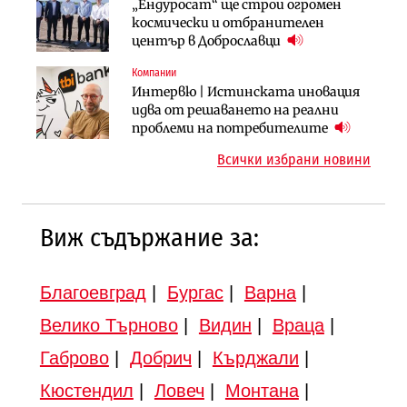
Компании
Публични финанси
„Ендуросат“ ще строи огромен
„Хювефарма“ подписа договор за
След 20 години застой: Данъчните
космически и отбранителен
придобиване на Euroapi Italy
оценки на имотите може да бъдат
център в Доброславци
вдигнати
Компании
Инфраструктура
Инфраструктура
Интервю | Истинската иновация
АПИ възложи промяната на
Вторият мост над Варненското
идва от решаването на реални
парцеларния план за
езеро става част от бъдещата
проблеми на потребителите
магистралата Русе – Велико
магистрала „Черно море“
Всички избрани новини
Търново
Виж съдържание за:
Благоевград
|
Бургас
|
Варна
|
Велико Търново
|
Видин
|
Враца
|
Габрово
|
Добрич
|
Кърджали
|
Кюстендил
|
Ловеч
|
Монтана
|