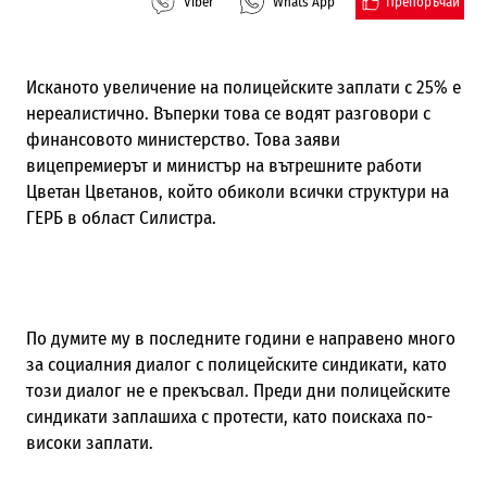
Препоръчай
Viber
Whats App
Исканото увеличение на полицейските заплати с 25% е
нереалистично. Въперки това се водят разговори с
финансовото министерство. Това заяви
вицепремиерът и министър на вътрешните работи
Цветан Цветанов, който обиколи всички структури на
ГЕРБ в област Силистра.
По думите му в последните години е направено много
за социалния диалог с полицейските синдикати, като
този диалог не е прекъсвал. Преди дни полицейските
синдикати заплашиха с протести, като поискаха по-
високи заплати.