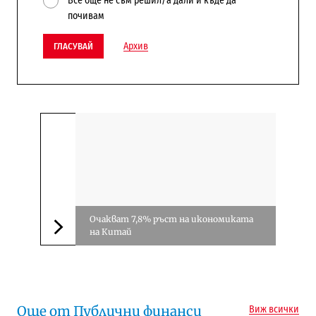
Все още не съм решил/а дали и къде да
почивам
Архив
ГЛАСУВАЙ
Очакват 7,8% ръст на икономиката
на Китай
Следваща новина
Още от Публични финанси
Виж всички