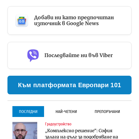
Добави ни като предпочитан
източник в Google News
Последвайте ни във Viber
Към платформата Европари 101
ПОСЛЕДНИ
НАЙ-ЧЕТЕНИ
ПРЕПОРЪЧАНИ
Градоустройство
Градоустройство
Инфраструктура
„Комплексно решение“: София
Столична община избра
Проектирането на тунела под
залага на дълг за подобряване на
изпълнител за преместването на
Петрохан ще върви паралелно с