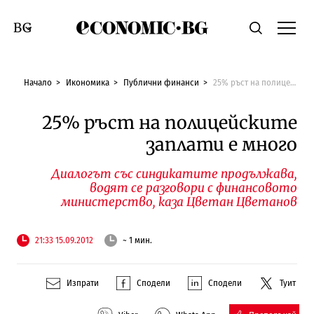
Economic.bg
Търсене
Смяна на език
Начало
Икономика
Публични финанси
25% ръст на полицейските заплати е много
25% ръст на полицейските
заплати е много
Диалогът със синдикатите продължава,
водят се разговори с финансовото
министерство, каза Цветан Цветанов
21:33 15.09.2012
~ 1 мин.
Изпрати
Сподели
Сподели
Туит