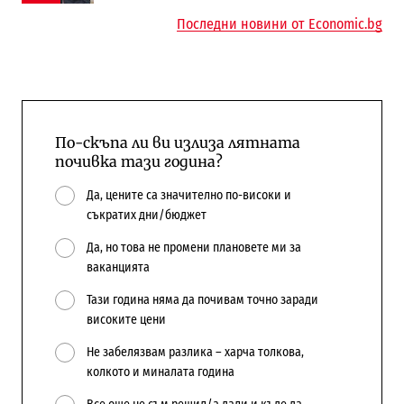
Последни новини от Economic.bg
По-скъпа ли ви излиза лятната
почивка тази година?
Да, цените са значително по-високи и
съкратих дни/бюджет
Да, но това не промени плановете ми за
ваканцията
Тази година няма да почивам точно заради
високите цени
Не забелязвам разлика – харча толкова,
колкото и миналата година