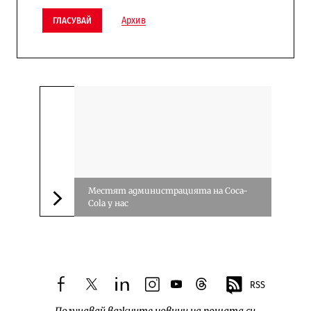
Архив
ГЛАСУВАЙ
Местят администрацията на Coca-
Cola у нас
Следваща новина
RSS
facebook
twitter
linkedin
instagram
youtube
threads
Получавай важните новини на пощата си