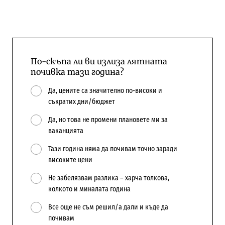
По-скъпа ли ви излиза лятната
почивка тази година?
Да, цените са значително по-високи и
съкратих дни/бюджет
Да, но това не промени плановете ми за
ваканцията
Тази година няма да почивам точно заради
високите цени
Не забелязвам разлика – харча толкова,
колкото и миналата година
Все още не съм решил/а дали и къде да
почивам