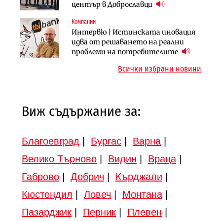
придобиване на Euroapi Italy
оценки на имотите може да бъдат
център в Доброславци
вдигнати
Компании
Инфраструктура
Инфраструктура
Интервю | Истинската иновация
АПИ възложи промяната на
Вторият мост над Варненското
идва от решаването на реални
парцеларния план за
езеро става част от бъдещата
проблеми на потребителите
магистралата Русе – Велико
магистрала „Черно море“
Всички избрани новини
Търново
Виж съдържание за:
Благоевград
|
Бургас
|
Варна
|
Велико Търново
|
Видин
|
Враца
|
Габрово
|
Добрич
|
Кърджали
|
Кюстендил
|
Ловеч
|
Монтана
|
Пазарджик
|
Перник
|
Плевен
|