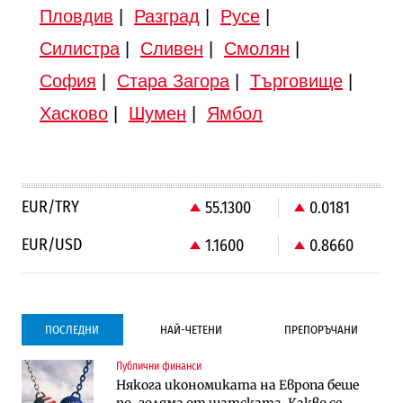
Пловдив
|
Разград
|
Русе
|
Силистра
|
Сливен
|
Смолян
|
София
|
Стара Загора
|
Търговище
|
Хасково
|
Шумен
|
Ямбол
EUR/TRY
55.1300
0.0181
EUR/USD
1.1600
0.8660
ПОСЛЕДНИ
НАЙ-ЧЕТЕНИ
ПРЕПОРЪЧАНИ
Публични финанси
Градоустройство
Компании
Някога икономиката на Европа беше
Столична община избра изпълнител за
Vivacom предлага над 150 устройства с
по-голяма от щатската. Какво се
преместването на трамвайното
90% отстъпка през август