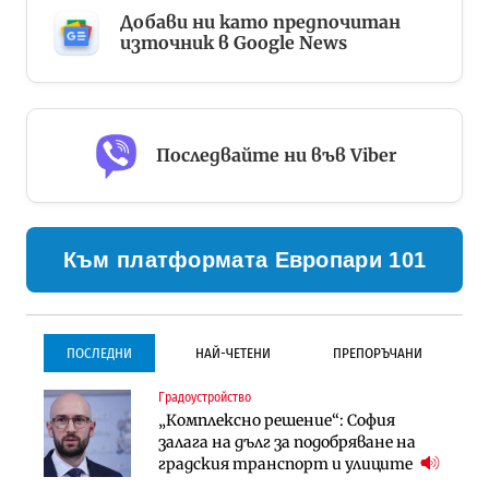
Добави ни като предпочитан
източник в Google News
Последвайте ни във Viber
Към платформата Европари 101
ПОСЛЕДНИ
НАЙ-ЧЕТЕНИ
ПРЕПОРЪЧАНИ
Градоустройство
Градоустройство
Инфраструктура
„Комплексно решение“: София
Столична община избра
Проектирането на тунела под
залага на дълг за подобряване на
изпълнител за преместването на
Петрохан ще върви паралелно с
градския транспорт и улиците
трамвайното трасе по бул.
екологичните оценки
„Скобелев“