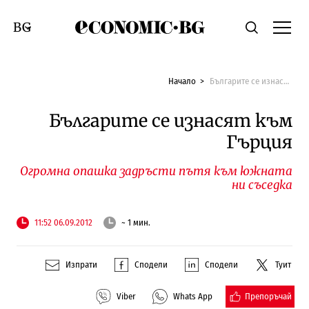
Economic.bg
Търсене
Смяна на език
Начало
Българите се изнасят към Гърция
Българите се изнасят към
Гърция
Огромна опашка задръсти пътя към южната
ни съседка
11:52 06.09.2012
~ 1 мин.
Изпрати
Сподели
Сподели
Туит
Препоръчай
Viber
Whats App