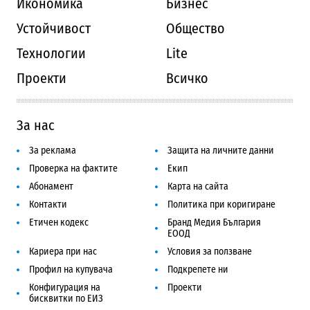
Икономика
Бизнес
Устойчивост
Общество
Технологии
Lite
Проекти
Всичко
За нас
За реклама
Защита на личните данни
Проверка на фактите
Екип
Абонамент
Карта на сайта
Контакти
Политика при коригиране
Етичен кодекс
Бранд Медия България
ЕООД
Кариера при нас
Условия за ползване
Профил на купувача
Подкрепете ни
Конфигурация на
Проекти
бисквитки по ЕИЗ