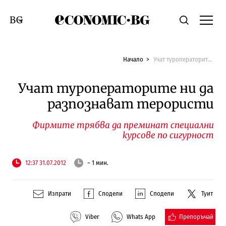
Economic.bg
Търсене
Смяна на език
Начало
Учат туроператорите ни да разпознават терористи
Учат туроператорите ни да
разпознават терористи
Фирмите трябва да преминат специални
курсове по сигурност
12:37 31.07.2012
~ 1 мин.
Изпрати
Сподели
Сподели
Туит
Препоръчай
Viber
Whats App