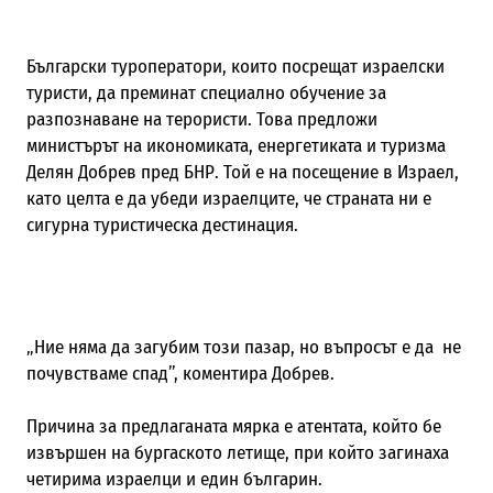
Български туроператори, които посрещат израелски
туристи, да преминат специално обучение за
разпознаване на терористи. Това предложи
министърът на икономиката, енергетиката и туризма
Делян Добрев пред БНР. Той е на посещение в Израел,
като целта е да убеди израелците, че страната ни е
сигурна туристическа дестинация.
„Ние няма да загубим този пазар, но въпросът е да не
почувстваме спад”, коментира Добрев.
Причина за предлаганата мярка е атентата, който бе
извършен на бургаското летище, при който загинаха
четирима израелци и един българин.