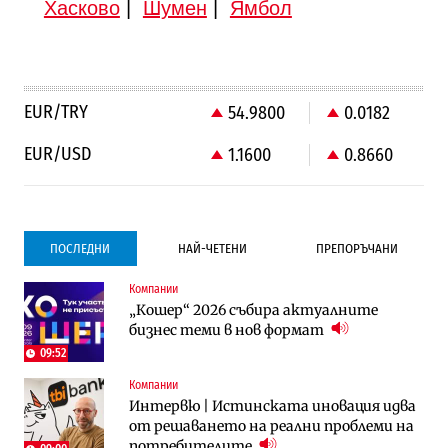
Хасково
|
Шумен
|
Ямбол
EUR/TRY
54.9800
0.0182
EUR/USD
1.1600
0.8660
ПОСЛЕДНИ
НАЙ-ЧЕТЕНИ
ПРЕПОРЪЧАНИ
Компании
Градоустройство
Компании
„Кошер“ 2026 събира актуалните
Столична община избра изпълнител за
Vivacom предлага над 150 устройства с
бизнес теми в нов формат
преместването на трамвайното
90% отстъпка през август
трасе по бул. „Скобелев“
09:52
10:33
Компании
Компании
To:know
Интервю | Истинската иновация идва
Vivacom предлага над 150 устройства с
Последни дни с обозначаване на цените
от решаването на реални проблеми на
90% отстъпка през август
в лева: Какво предстои?
потребителите