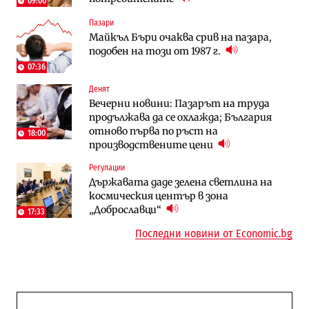
09:00
Пазари
Енергетика
To:know
Майкъл Бъри очаква срив на пазара,
АЕЦ „Козлодуй“ ще работи само още
Какво се променя в България от 1
подобен на този от 1987 г.
няколко седмици, ако сушата продължи
август?
07:36
Денят
Публични финанси
Отрасли
Вечерни новини: Пазарът на труда
Общините вече зависят от
Жилищата в България поскъпват при
продължава да се охлажда; България
централната власт за 75% от
намаляващо население и все повече
отново първа по ръст на
бюджетите си
сгради
18:00
производствените цени
To:know
Компании
Регулации
Последни дни с обозначаване на цените
А1 отново е лидер при технологичните
Държавата даде зелена светлина на
в лева: Какво предстои?
компании и системните интегратори
космическия център в зона
„Доброславци“
17:33
Последни новини от Economic.bg