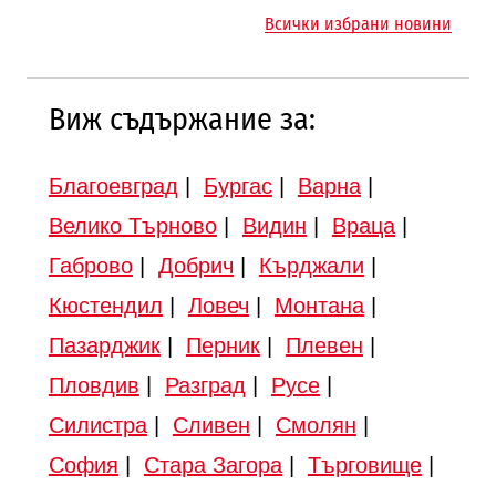
„Люлин“
Всички избрани новини
Виж съдържание за:
Благоевград
|
Бургас
|
Варна
|
Велико Търново
|
Видин
|
Враца
|
Габрово
|
Добрич
|
Кърджали
|
Кюстендил
|
Ловеч
|
Монтана
|
Пазарджик
|
Перник
|
Плевен
|
Пловдив
|
Разград
|
Русе
|
Силистра
|
Сливен
|
Смолян
|
София
|
Стара Загора
|
Търговище
|