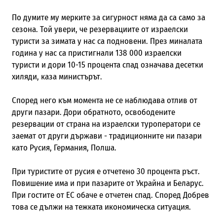
По думите му мерките за сигурност няма да са само за
сезона. Той увери, че резервациите от израелски
туристи за зимата у нас са подновени. През миналата
година у нас са пристигнали 138 000 израелски
туристи и дори 10-15 процента спад означава десетки
хиляди, каза министърът.
Според него към момента не се наблюдава отлив от
други пазари. Дори обратното, освободените
резервации от страна на израелски туроператори се
заемат от други държави - традиционните ни пазари
като Русия, Германия, Полша.
При туристите от русия е отчетено 30 процента ръст.
Повишение има и при пазарите от Украйна и Беларус.
При гостите от ЕС обаче е отчетен спад. Според Добрев
това се дължи на тежката икономическа ситуация.