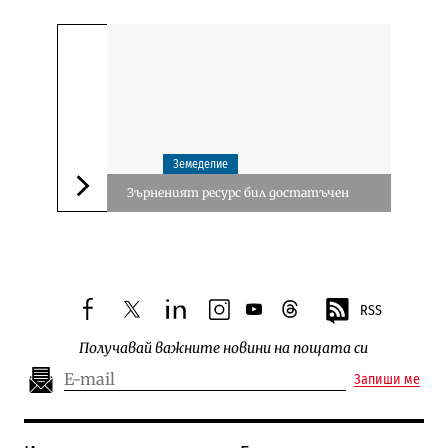
Земеделие
Зърненият ресурс бил достатъчен
Следваща новина
RSS
facebook
twitter
linkedin
instagram
youtube
threads
Получавай важните новини на пощата си
Запиши ме