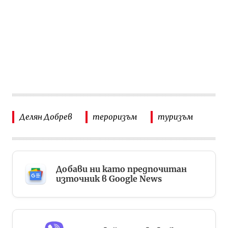
Делян Добрев
тероризъм
туризъм
Добави ни като предпочитан
източник в Google News