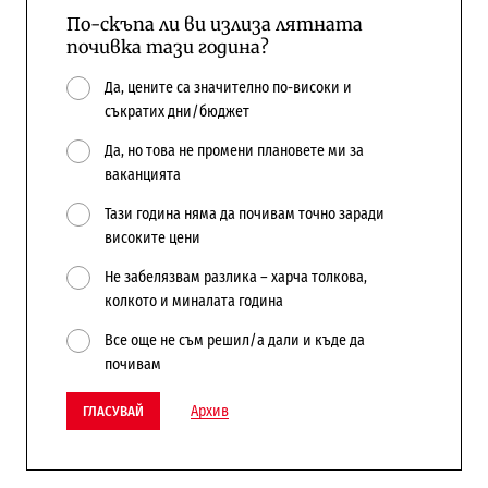
По-скъпа ли ви излиза лятната
почивка тази година?
Да, цените са значително по-високи и
съкратих дни/бюджет
Да, но това не промени плановете ми за
ваканцията
Тази година няма да почивам точно заради
високите цени
Не забелязвам разлика – харча толкова,
колкото и миналата година
Все още не съм решил/а дали и къде да
почивам
Архив
ГЛАСУВАЙ