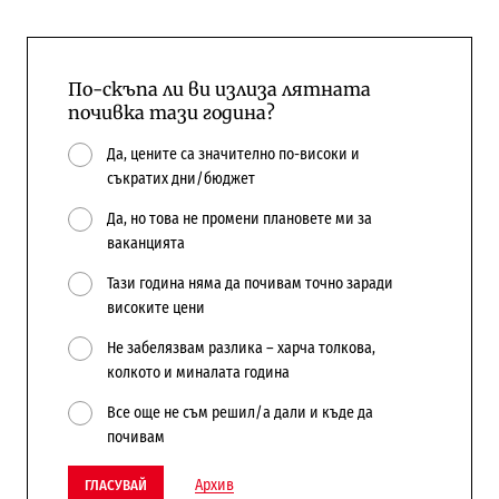
По-скъпа ли ви излиза лятната
почивка тази година?
Да, цените са значително по-високи и
съкратих дни/бюджет
Да, но това не промени плановете ми за
ваканцията
Тази година няма да почивам точно заради
високите цени
Не забелязвам разлика – харча толкова,
колкото и миналата година
Все още не съм решил/а дали и къде да
почивам
Архив
ГЛАСУВАЙ