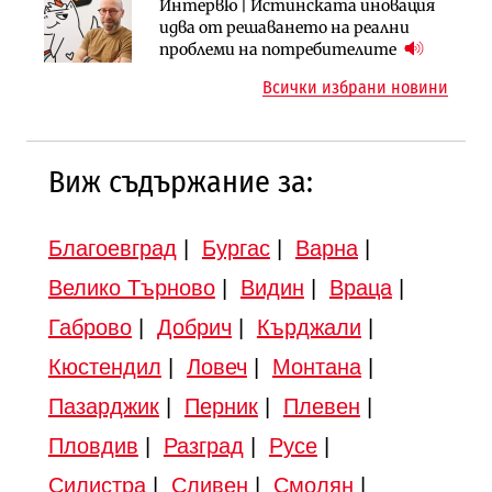
Инфраструктура
Инфраструктура
Интервю | Истинската иновация
АПИ възложи промяната на
Вторият мост над Варненското
идва от решаването на реални
парцеларния план за
езеро става част от бъдещата
проблеми на потребителите
магистралата Русе – Велико
магистрала „Черно море“
Всички избрани новини
Търново
Виж съдържание за:
Благоевград
|
Бургас
|
Варна
|
Велико Търново
|
Видин
|
Враца
|
Габрово
|
Добрич
|
Кърджали
|
Кюстендил
|
Ловеч
|
Монтана
|
Пазарджик
|
Перник
|
Плевен
|
Пловдив
|
Разград
|
Русе
|
Силистра
|
Сливен
|
Смолян
|