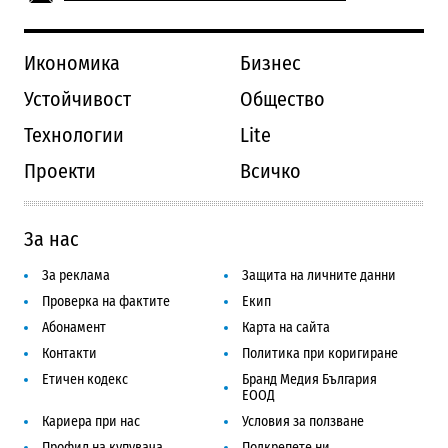
Икономика
Бизнес
Устойчивост
Общество
Технологии
Lite
Проекти
Всичко
За нас
За реклама
Защита на личните данни
Проверка на фактите
Екип
Абонамент
Карта на сайта
Контакти
Политика при коригиране
Етичен кодекс
Бранд Медия България
ЕООД
Кариера при нас
Условия за ползване
Профил на купувача
Подкрепете ни