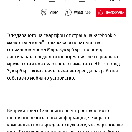
Препоръчай
Viber
Whats App
“Създаването на смартфон от страна на Facebook е
малко тъпа идея”. Това каза основателят на
социалната мрежа Марк Зукърбърг, по повод
лансираната преди дни информация, че социалната
мрежа готви нов смартфон, съвместно с HTC. Според
Зукърбърг, компанията няма интерес да разработва
собствено мобилно устройство.
Въпреки това обаче в интернет пространството
постоянно излиза нова информация, че хора от
компанията потвърждават слуховете, че смартфон ще
има. IT специалисти твърдят, че съвместната работа с