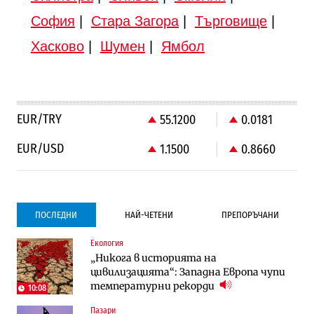
София
|
Стара Загора
|
Търговище
|
Хасково
|
Шумен
|
Ямбол
EUR/TRY
55.1200
0.0181
EUR/USD
1.1500
0.8660
ПОСЛЕДНИ
НАЙ-ЧЕТЕНИ
ПРЕПОРЪЧАНИ
Екология
Градоустройство
Градоустройство
„Никога в историята на
Столична община избра изпълнител за
Столична община избра изпълнител за
цивилизацията“: Западна Европа чупи
преместването на трамвайното
преместването на трамвайното
температурни рекорди
трасе по бул. „Скобелев“
трасе по бул. „Скобелев“
10:08
Пазари
Компании
Енергетика