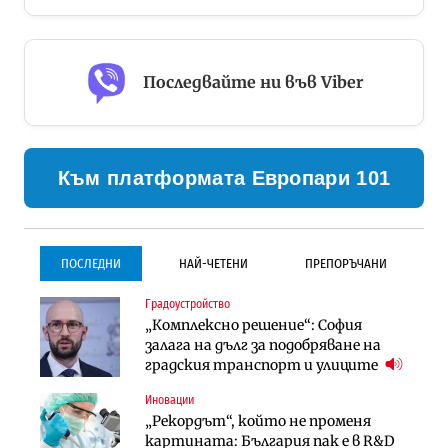
Последвайте ни във Viber
Към платформата Европари 101
ПОСЛЕДНИ
НАЙ-ЧЕТЕНИ
ПРЕПОРЪЧАНИ
Градоустройство
Градоустройство
Инфраструктура
„Комплексно решение“: София
Столична община избра
Проектирането на тунела под
залага на дълг за подобряване на
изпълнител за преместването на
Петрохан ще върви паралелно с
градския транспорт и улиците
трамвайното трасе по бул.
екологичните оценки
„Скобелев“
Иновации
Компании
Инфраструктура
„Рекордът“, който не променя
„Хювефарма“ подписа договор за
Проектирането на тунела под
картината: България пак е в R&D
придобиване на Euroapi Italy