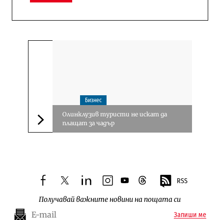
Бизнес
Олинклузив туристи не искат да
плащат за чадър
Следваща новина
RSS
facebook
twitter
linkedin
instagram
youtube
threads
Получавай важните новини на пощата си
Запиши ме