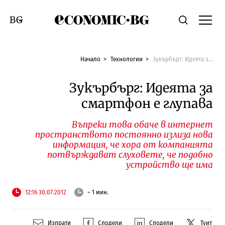
Economic.bg
Търсене
Смяна на език
Начало
Технологии
Зукърбърг: Идеята за смартфон е глупава
Зукърбърг: Идеята за
смартфон е глупава
Въпреки това обаче в интернет
пространството постоянно излиза нова
информация, че хора от компанията
потвърждават слуховете, че подобно
устройство ще има
12:16 30.07.2012
~ 1 мин.
Изпрати
Сподели
Сподели
Туит