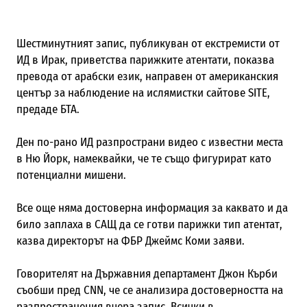
Шестминутният запис, публикуван от екстремисти от
ИД в Ирак, приветства парижките атентати, показва
превода от арабски език, направен от американския
център за наблюдение на ислямистки сайтове SITE,
предаде БТА.
Ден по-рано ИД разпространи видео с известни места
в Ню Йорк, намеквайки, че те също фигурират като
потенциални мишени.
Все още няма достоверна информация за каквато и да
било заплаха в САЩ да се готви парижки тип атентат,
казва директорът на ФБР Джеймс Коми заяви.
Говорителят на Държавния департамент Джон Кърби
съобши пред CNN, че се анализира достоверността на
разпространения вчера запис. Всички в