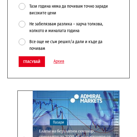
Тази година няма да почивам точно заради
високите цени
Не забелязвам разлика – харча толкова,
колкото и миналата година
Все още не съм решил/а дали и къде да
почивам
Архив
ГЛАСУВАЙ
Пазари
Eлате на безплатен семинар,
спечелете до 2000 лв. и се научете да