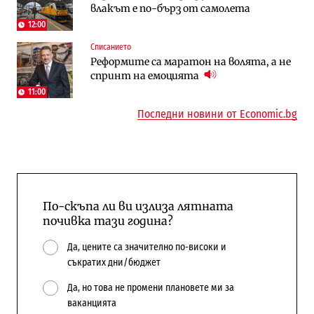
влакът е по-бърз от самолета
работи с 5 блока
космически и отбранителен център в
Доброславци
12:00
Списанието
Енергетика
Регулации
Реформите са маратон на волята, а не
АЕЦ „Козлодуй“ ще работи само още
Лекарствата за редки болести
спринт на емоцията
няколко седмици, ако сушата продължи
попадат в капан на обществените
поръчки?
11:00
Последни новини от Economic.bg
По-скъпа ли ви излиза лятната
почивка тази година?
Да, цените са значително по-високи и
съкратих дни/бюджет
Да, но това не промени плановете ми за
ваканцията