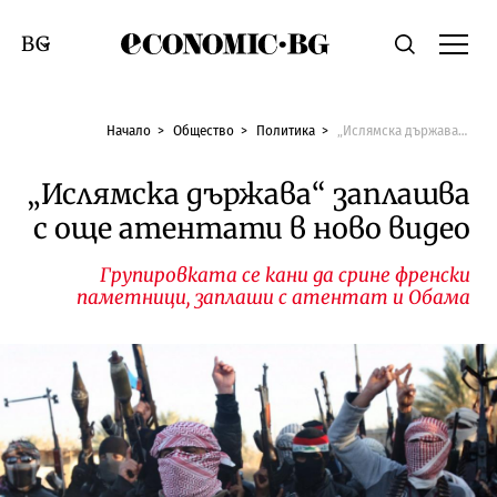
Economic.bg
Търсене
Смяна на език
Начало
Общество
Политика
„Ислямска държава“ заплашва с още атентати в ново видео
„Ислямска държава“ заплашва
с още атентати в ново видео
Групировката се кани да срине френски
паметници, заплаши с атентат и Обама