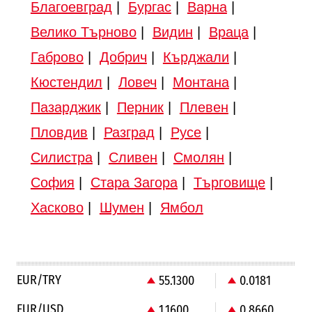
Благоевград
|
Бургас
|
Варна
|
Велико Търново
|
Видин
|
Враца
|
Габрово
|
Добрич
|
Кърджали
|
Кюстендил
|
Ловеч
|
Монтана
|
Пазарджик
|
Перник
|
Плевен
|
Пловдив
|
Разград
|
Русе
|
Силистра
|
Сливен
|
Смолян
|
София
|
Стара Загора
|
Търговище
|
Хасково
|
Шумен
|
Ямбол
EUR/TRY
55.1300
0.0181
EUR/USD
1.1600
0.8660