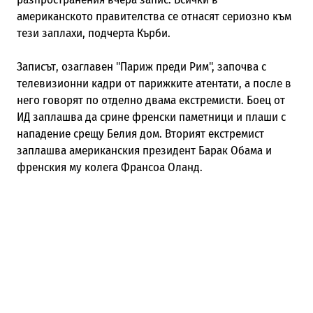
американското правителства се отнасят сериозно към
тези заплахи, подчерта Кърби.
Записът, озаглавен "Париж преди Рим", започва с
телевизионни кадри от парижките атентати, а после в
него говорят по отделно двама екстремисти. Боец от
ИД заплашва да срине френски паметници и плаши с
нападение срещу Белия дом. Вторият екстремист
заплашва американския президент Барак Обама и
френския му колега Франсоа Оланд.