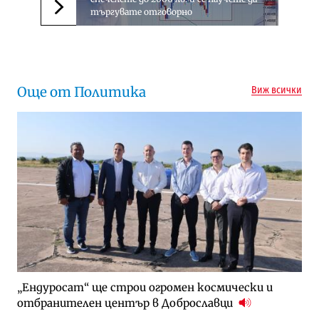
търгувате отговорно
Следваща новина
Още от Политика
Виж всички
„Ендуросат“ ще строи огромен космически и
отбранителен център в Доброславци