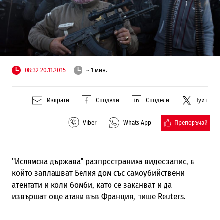
08:32 20.11.2015
~ 1 мин.
Изпрати
Сподели
Сподели
Туит
Препоръчай
Viber
Whats App
"Ислямска държава" разпространиха видеозапис, в
който заплашват Белия дом със самоубийствени
атентати и коли бомби, като се заканват и да
извършат още атаки във Франция, пише Reuters.