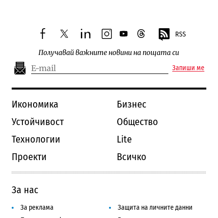
RSS
facebook
twitter
linkedin
instagram
youtube
threads
Получавай важните новини на пощата си
Запиши ме
Икономика
Бизнес
Устойчивост
Общество
Технологии
Lite
Проекти
Всичко
За нас
За реклама
Защита на личните данни