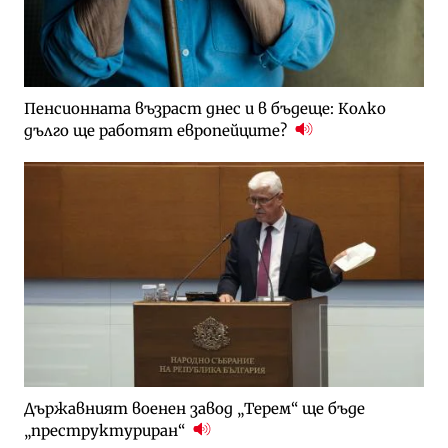
Пенсионната възраст днес и в бъдеще: Колко
дълго ще работят европейците?
Държавният военен завод „Терем“ ще бъде
„преструктуриран“