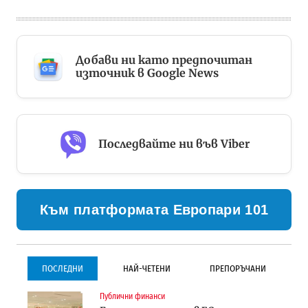
Добави ни като предпочитан
източник в Google News
Последвайте ни във Viber
Към платформата Европари 101
ПОСЛЕДНИ
НАЙ-ЧЕТЕНИ
ПРЕПОРЪЧАНИ
Публични финанси
Градоустройство
Инфраструктура