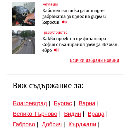
Регулации
Инфраструктура
Инфраструктура
Кабинетът иска да отпадне
Вторият мост над Варненското
АПИ възложи промяната на
забраната за износ на дизел и
езеро става част от бъдещата
парцеларния план за
керосин
магистрала „Черно море“
магистралата Русе – Велико
Градоустройство
Публични финанси
Търново
Какви проекти ще финансира
Регионалният министър поема „на
Градоустройство
София с планирания заем за 367 млн.
ръчно управление“ общинската
Шест кандидата с интерес към
евро
инвестиционна програма
надзора на двете метростанции в
Всички избрани новини
„Люлин“
Виж съдържание за:
Благоевград
|
Бургас
|
Варна
|
Велико Търново
|
Видин
|
Враца
|
Габрово
|
Добрич
|
Кърджали
|