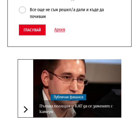
Все още не съм решил/а дали и къде да
почивам
Архив
ГЛАСУВАЙ
Публични финанси
Пътна полиция и КАТ да се заменят с
камери
Следваща новина