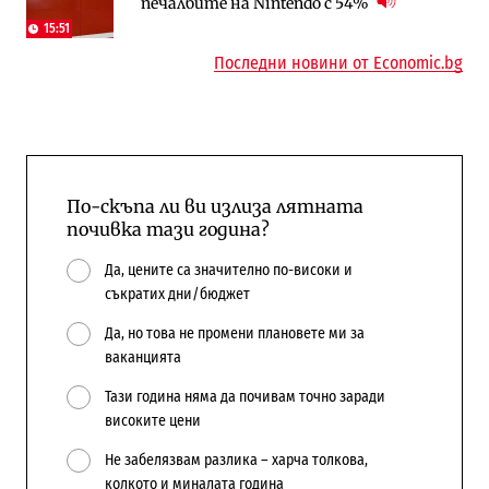
печалбите на Nintendo с 54%
централната власт за 75% от
компании и системните интегратори
бюджетите си
15:51
Последни новини от Economic.bg
По-скъпа ли ви излиза лятната
почивка тази година?
Да, цените са значително по-високи и
съкратих дни/бюджет
Да, но това не промени плановете ми за
ваканцията
Тази година няма да почивам точно заради
високите цени
Не забелязвам разлика – харча толкова,
колкото и миналата година