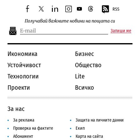
RSS
facebook
twitter
linkedin
instagram
youtube
threads
Получавай важните новини на пощата си
Запиши ме
Икономика
Бизнес
Устойчивост
Общество
Технологии
Lite
Проекти
Всичко
За нас
За реклама
Защита на личните данни
Проверка на фактите
Екип
Абонамент
Карта на сайта