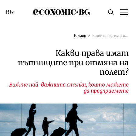
Economic.bg
Търсене
Смяна на език
Начало
Какви права имат пътниците при отмяна на полет?
Какви права имат
пътниците при отмяна на
полет?
Вижте най-важните стъпки, които можете
да предприемете