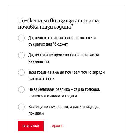
По-скъпа ли ви излиза лятната
почивка тази година?
Да, цените са значително по-високи и
съкратих дни/бюджет
Да, но това не промени плановете ми за
ваканцията
Тази година няма да почивам точно заради
високите цени
Не забелязвам разлика – харча толкова,
колкото и миналата година
Все още не съм решил/а дали и къде да
почивам
Архив
ГЛАСУВАЙ