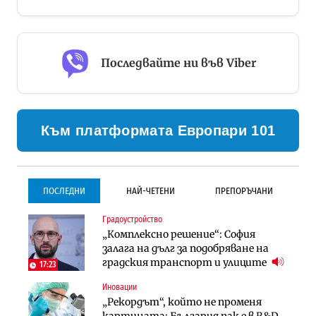
Последвайте ни във Viber
Към платформата Европари 101
ПОСЛЕДНИ
НАЙ-ЧЕТЕНИ
ПРЕПОРЪЧАНИ
Градоустройство
Градоустройство
Инфраструктура
„Комплексно решение“: София
Столична община избра
Проектирането на тунела под
залага на дълг за подобряване на
изпълнител за преместването на
Петрохан ще върви паралелно с
градския транспорт и улиците
трамвайното трасе по бул.
екологичните оценки
17:23
„Скобелев“
Иновации
Компании
Инфраструктура
„Рекордът“, който не променя
„Хювефарма“ подписа договор за
Проектирането на тунела под