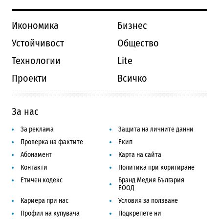
Икономика
Бизнес
Устойчивост
Общество
Технологии
Lite
Проекти
Всичко
За нас
За реклама
Защита на личните данни
Проверка на фактите
Екип
Абонамент
Карта на сайта
Контакти
Политика при коригиране
Етичен кодекс
Бранд Медия България
ЕООД
Кариера при нас
Условия за ползване
Профил на купувача
Подкрепете ни