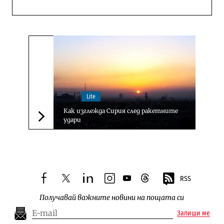
Lite
Как изглежда Сирия след ракетните
удари
Следваща новина
RSS
facebook
twitter
linkedin
instagram
youtube
threads
Получавай важните новини на пощата си
Запиши ме