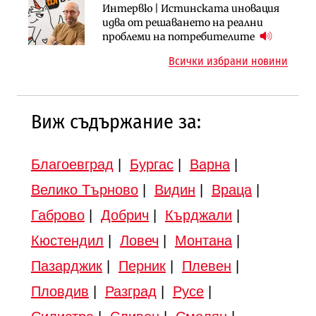
Инфраструктура
Интервю | Истинската иновация
Регионалният министър поема „на
АПИ възложи промяната на
идва от решаването на реални
ръчно управление“ общинската
парцеларния план за
проблеми на потребителите
инвестиционна програма
магистралата Русе – Велико
Всички избрани новини
Търново
Виж съдържание за:
Благоевград
|
Бургас
|
Варна
|
Велико Търново
|
Видин
|
Враца
|
Габрово
|
Добрич
|
Кърджали
|
Кюстендил
|
Ловеч
|
Монтана
|
Пазарджик
|
Перник
|
Плевен
|
Пловдив
|
Разград
|
Русе
|