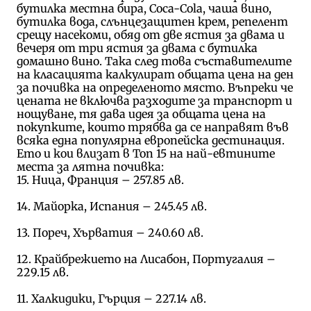
бутилка местна бира, Coca-Cola, чаша вино,
бутилка вода, слънцезащитен крем, репелент
срещу насекоми, обяд от две ястия за двама и
вечеря от три ястия за двама с бутилка
домашно вино. Така след това съставителите
на класацията калкулират общата цена на ден
за почивка на определеното място. Въпреки че
цената не включва разходите за транспорт и
нощуване, тя дава идея за общата цена на
покупките, които трябва да се направят във
всяка една популярна европейска дестинация.
Ето и кои влизат в Топ 15 на най-евтините
места за лятна почивка:
15. Ница, Франция – 257.85 лв.
14. Майорка, Испания – 245.45 лв.
13. Пореч, Хърватия – 240.60 лв.
12. Крайбрежието на Лисабон, Португалия –
229.15 лв.
11. Халкидики, Гърция – 227.14 лв.