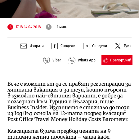
17:18 14.04.2018
~ 1 мин.
Изпрати
Сподели
Сподели
Туит
Препоръчай
Viber
Whats App
Вече е моментът да се правят регистрации за
лятната ваканция и за тези, които търсят
възможно най-евтиния вариант, е добре да
погледнат към Турция и България, пише
Business Insider. Изданието е стигнало до този
извод въз основа на 12-тата подред класация
Post Office Travel Money Holiday Costs Barometer.
Класацията взима предвид цената на 9
типични летни продукта – чаша кафе,