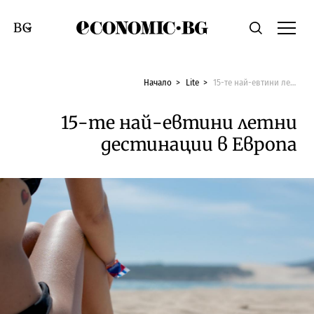
Economic.bg
Търсене
Смяна на език
Начало
Lite
15-те най-евтини летни дестинации в Европа
15-те най-евтини летни
дестинации в Европа