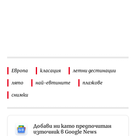
Европа
класация
летни дестинации
лято
най-евтините
плажове
снимки
Добави ни като предпочитан
източник в Google News