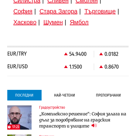
Силистра
|
Сливен
|
Смолян
|
София
|
Стара Загора
|
Търговище
|
Хасково
|
Шумен
|
Ямбол
EUR/TRY
54.9400
0.0182
EUR/USD
1.1500
0.8670
ПОСЛЕДНИ
НАЙ-ЧЕТЕНИ
ПРЕПОРЪЧАНИ
Градоустройство
Градоустройство
Компании
„Комплексно решение“: София залага на
Столична община избра изпълнител за
Vivacom предлага над 150 устройства с
дълг за подобряване на градския
преместването на трамвайното
90% отстъпка през август
транспорт и улиците
трасе по бул. „Скобелев“
17:23