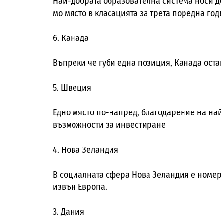
Най-добрата образователна система носи дос
мо място в класацията за трета поредна год
6. Канада
Въпреки че губи една позиция, Канада оста
5. Швеция
Едно място по-напред, благодарение на н
възможности за инвестиране
4. Нова Зеландия
В социалната сфера Нова Зеландия е номер
извън Европа.
3. Дания