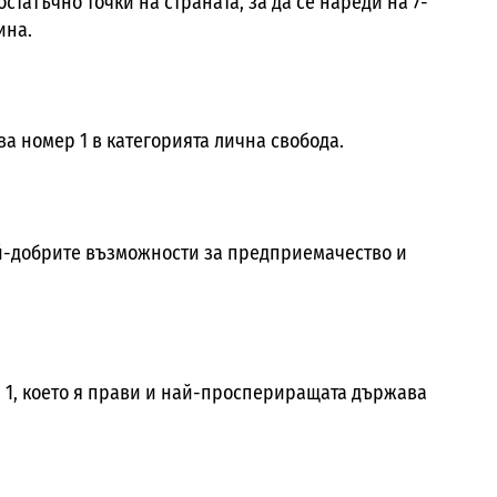
татъчно точки на страната, за да се нареди на 7-
ина.
ва номер 1 в категорията лична свобода.
ай-добрите възможности за предприемачество и
 1, което я прави и най-проспериращата държава