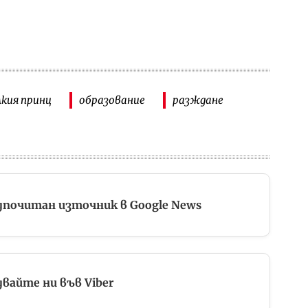
кия принц
образование
разждане
дпочитан източник в Google News
вайте ни във Viber