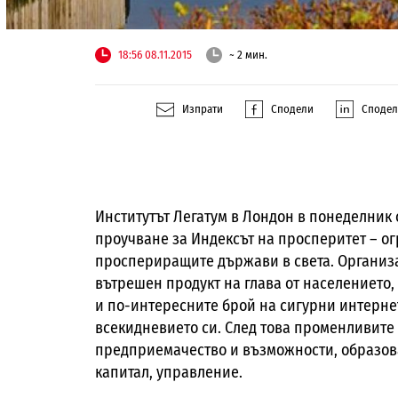
18:56 08.11.2015
~ 2 мин.
Изпрати
Сподели
Споде
Институтът Легатум в Лондон в понеделник 
проучване за Индексът на просперитет – о
проспериращите държави в света. Организа
вътрешен продукт на глава от населението,
и по-интересните брой на сигурни интернет
всекидневието си. След това променливите 
предприемачество и възможности, образова
капитал, управление.