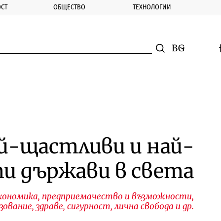
СТ
ОБЩЕСТВО
ТЕХНОЛОГИИ
nomic.bg
Търсене
Смяна на ез
f
Търси
й-щастливи и най-
и държави в света
 икономика, предприемачество и възможности,
зование, здраве, сигурност, лична свобода и др.