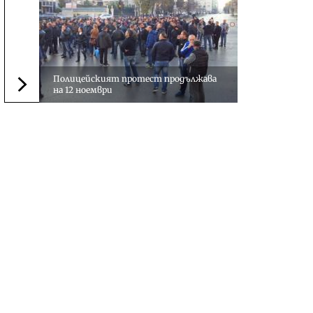
Полицейският протест продължава
на 12 ноември
Следваща новина