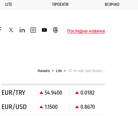
LITE
ПРОЕКТИ
ВСИЧКО
ик
Последни новини
acebook
twitter
linkedin
instagram
youtube
threads
Начало
Lite
10-те най-щастливи и най-богати държави в света
EUR/TRY
54.9400
0.0182
EUR/USD
1.1500
0.8670