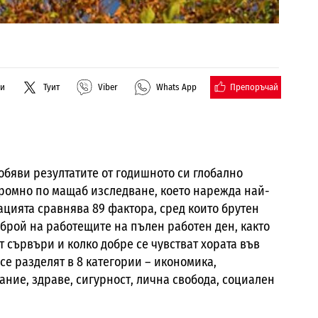
Препоръчай
ли
Туит
Viber
Whats App
обяви резултатите от годишното си глобално
громно по мащаб изследване, което нарежда най-
цията сравнява 89 фактора, сред които брутен
 брой на работещите на пълен работен ден, както
 сървъри и колко добре се чувстват хората във
се разделят в 8 категории – икономика,
ние, здраве, сигурност, лична свобода, социален