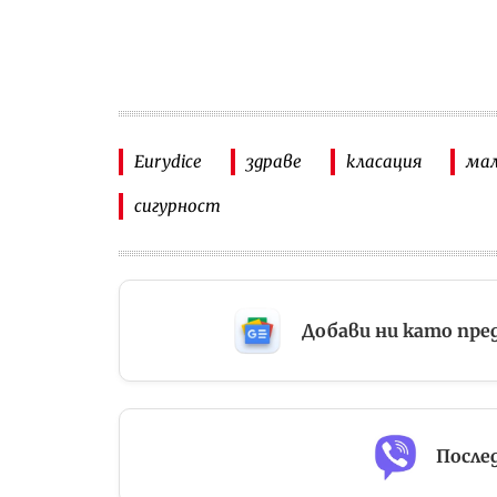
Eurydice
здраве
класация
мал
сигурност
Добави ни като пре
Послед