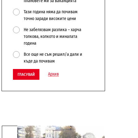
плановете ми за ваканцията
Тази година няма да почивам
точно заради високите цени
Не забелязвам разлика – харча
толкова, колкото и миналата
година
Все още не съм решил/а дали и
къде да почивам
Архив
ГЛАСУВАЙ