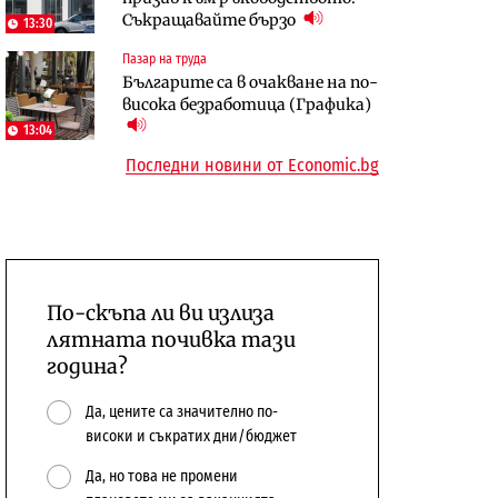
Съкращавайте бързо
откажат напълно от Google
център в Доброславци
13:30
Пазар на труда
Енергетика
Компании
Българите са в очакване на по-
Държавният ТЕЦ „Марица
„Ендуросат“ ще строи огромен
висока безработица (Графика)
изток 2“ работи с 5 блока
космически и отбранителен
13:04
10:12
център в Доброславци
Последни новини от Economic.bg
По-скъпа ли ви излиза
лятната почивка тази
година?
Да, цените са значително по-
високи и съкратих дни/бюджет
Да, но това не промени