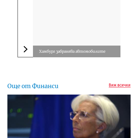
Хамбург забранява автомобилите
Следваща новина
Още от Финанси
Виж всички