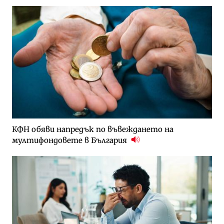
КФН обяви напредък по въвеждането на
мултифондовете в България