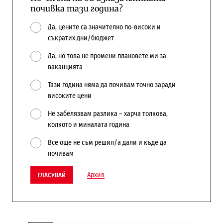
почивка тази година?
Да, цените са значително по-високи и
съкратих дни/бюджет
Да, но това не промени плановете ми за
ваканцията
Тази година няма да почивам точно заради
високите цени
Не забелязвам разлика – харча толкова,
колкото и миналата година
Все още не съм решил/а дали и къде да
почивам
Архив
ГЛАСУВАЙ