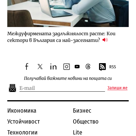
Междуфирмената задлъжнялост расте: Кои
сектори в България са най-засегнати?
RSS
facebook
twitter
linkedin
instagram
youtube
threads
Получавай важните новини на пощата си
Запиши ме
Икономика
Бизнес
Устойчивост
Общество
Технологии
Lite