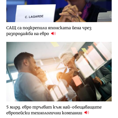
САЩ са подкрепили японската йена чрез
разпродажба на евро
5 млрд. евро тръгват към най-обещаващите
европейски технологични компании