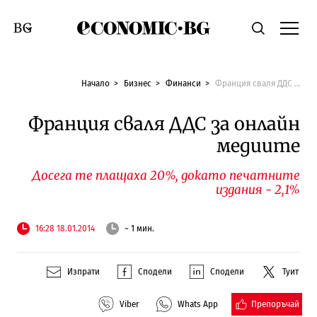
Economic.bg
Търсене
Смяна на език
Начало
Бизнес
Финанси
Франция сваля ДДС за онлайн медиите
Франция сваля ДДС за онлайн
медиите
Досега те плащаха 20%, докато печатните
издания - 2,1%
16:28 18.01.2014
~ 1 мин.
Изпрати
Сподели
Сподели
Туит
Препоръчай
Viber
Whats App