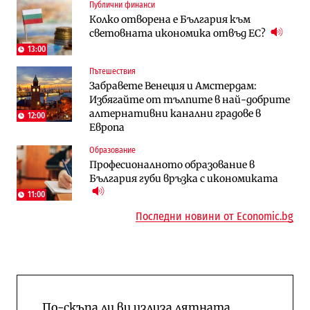
Публични финанси
Компании
Енергетика
Колко отворена е България към
„Ендуросат“ ще строи огромен
Държавният ТЕЦ „Марица изток 2“
световната икономика отвъд ЕС?
космически и отбранителен център в
работи с 5 блока
Доброславци
13:00
Пътешествия
Енергетика
Компании
Забравете Венеция и Амстердам:
Държавният ТЕЦ „Марица изток 2“
„Ендуросат“ ще строи огромен
Избягайте от тълпите в най-добрите
работи с 5 блока
космически и отбранителен център в
алтернативни канални градове в
Доброславци
12:00
Европа
Енергетика
Регулации
Образование
АЕЦ „Козлодуй“ ще работи само още
Лекарствата за редки болести
Професионалното образование в
няколко седмици, ако сушата продължи
попадат в капан на обществените
България губи връзка с икономиката
поръчки?
11:00
Последни новини от Economic.bg
По-скъпа ли ви излиза лятната