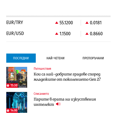
EUR/TRY
55.1200
0.0181
EUR/USD
1.1500
0.8660
ПОСЛЕДНИ
НАЙ-ЧЕТЕНИ
ПРЕПОРЪЧАНИ
Пътешествия
Градоустройство
Компании
Кои са най-добрите градове според
Столична община избра изпълнител за
Vivacom предлага над 150 устройства с
младежите от поколението Gen Z?
преместването на трамвайното
90% отстъпка през август
трасе по бул. „Скобелев“
15:30
Списанието
Компании
Градоустройство
Парите в ерата на изкуствения
Vivacom предлага над 150 устройства с
Столична община избра изпълнител за
интелект
90% отстъпка през август
преместването на трамвайното
трасе по бул. „Скобелев“
14:00