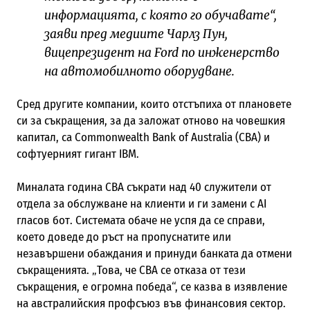
информацията, с която го обучавате“,
заяви пред медиите Чарлз Пун,
вицепрезидент на Ford по инженерство
на автомобилното оборудване.
Сред другите компании, които отстъпиха от плановете
си за съкращения, за да заложат отново на човешкия
капитал, са Commonwealth Bank of Australia (CBA) и
софтуерният гигант IBM.
Миналата година CBA съкрати над 40 служители от
отдела за обслужване на клиенти и ги замени с AI
гласов бот. Системата обаче не успя да се справи,
което доведе до ръст на пропуснатите или
незавършени обаждания и принуди банката да отмени
съкращенията. „Това, че CBA се отказа от тези
съкращения, е огромна победа“, се казва в изявление
на австралийския профсъюз във финансовия сектор.