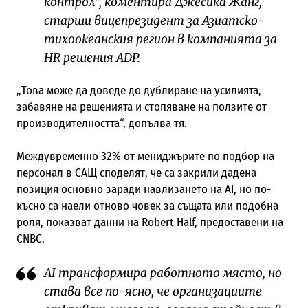
контрол“, коментира Джесика Жанг,
старши вицепрезидент за Азиатско-
тихоокеанския регион в компанията за
HR решения ADP.
„Това може да доведе до дублиране на усилията,
забавяне на решенията и стопяване на ползите от
производителността“, допълва тя.
Междувременно 32% от мениджърите по подбор на
персонал в САЩ споделят, че са закрили дадена
позиция основно заради навлизането на AI, но по-
късно са наели отново човек за същата или подобна
роля, показват данни на Robert Half, предоставени на
CNBC.
AI трансформира работното място, но
става все по-ясно, че организациите