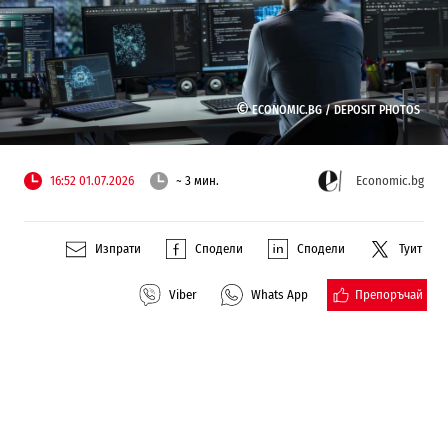
©
ECONOMIC.BG /
DEPOSIT PHOTOS
16:52 01.07.2026
~ 3 мин.
Economic.bg
Изпрати
Сподели
Сподели
Туит
Препоръчай
Viber
Whats App