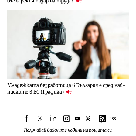
българския пазар на труда?
Младежката безработица в България е сред най-
ниските в ЕС (Графика)
RSS
facebook
twitter
linkedin
instagram
youtube
threads
Получавай важните новини на пощата си