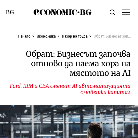
Economic.bg
Търсене
Смяна на език
Начало
Икономика
Пазар на труда
Обрат: Бизнесът започва отново да наема хора на мястото на AI
Обрат: Бизнесът започва
отново да наема хора на
мястото на AI
Ford, IBM и CBA сменят AI автоматизацията
с човешки капитал