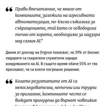
Прави впечатление, че много от
компаниите, заложили на агресивната
автоматизация, по-късно съжалиха за
съкращенията, тъй като се освободиха
точно от хората, необходими за надзора
над самия AI.“
Данни от доклад на Orgvue показват, че 39% от бизнес
лидерите са съкратили служители заради
внедряването на AI. В същото време обаче 55% от тях
признават, че са взели погрешно решение.
Когато резултатите от AI са
непоследователни, неточни или трудни
за прилагане, компаниите често се
виждат принудени да върнат човешкия