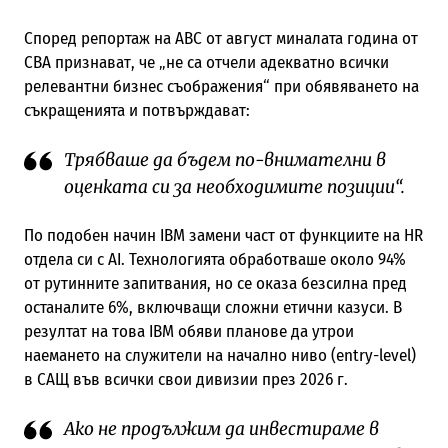
Според репортаж на ABC от август миналата година от
CBA признават, че „не са отчели адекватно всички
релевантни бизнес съображения“ при обявяването на
съкращенията и потвърждават:
Трябваше да бъдем по-внимателни в
оценката си за необходимите позиции“.
По подобен начин IBM замени част от функциите на HR
отдела си с AI. Технологията обработваше около 94%
от рутинните запитвания, но се оказа безсилна пред
останалите 6%, включващи сложни етични казуси. В
резултат на това IBM обяви планове да утрои
наемането на служители на начално ниво (entry-level)
в САЩ във всички свои дивизии през 2026 г.
Ако не продължим да инвестираме в