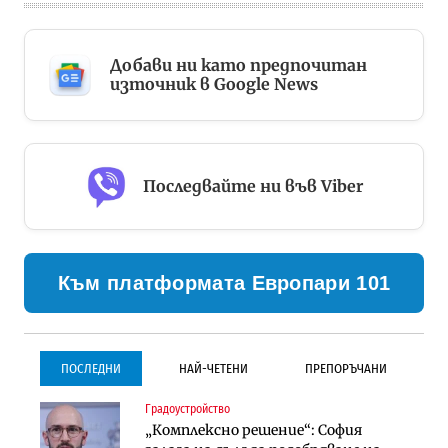
Добави ни като предпочитан
източник в Google News
Последвайте ни във Viber
Към платформата Европари 101
ПОСЛЕДНИ
НАЙ-ЧЕТЕНИ
ПРЕПОРЪЧАНИ
Градоустройство
Градоустройство
Инфраструктура
„Комплексно решение“: София
Столична община избра
Проектирането на тунела под