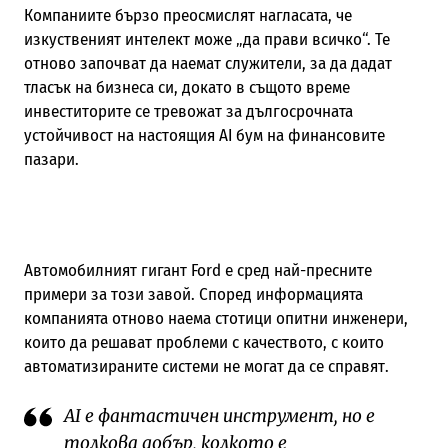
Компаниите бързо преосмислят нагласата, че
изкуственият интелект може „да прави всичко“. Те
отново започват да наемат служители, за да дадат
тласък на бизнеса си, докато в същото време
инвеститорите се тревожат за дългосрочната
устойчивост на настоящия AI бум на финансовите
пазари.
Автомобилният гигант Ford е сред най-пресните
примери за този завой. Според информацията
компанията отново наема стотици опитни инженери,
които да решават проблеми с качеството, с които
автоматизираните системи не могат да се справят.
AI е фантастичен инструмент, но е
толкова добър, колкото е