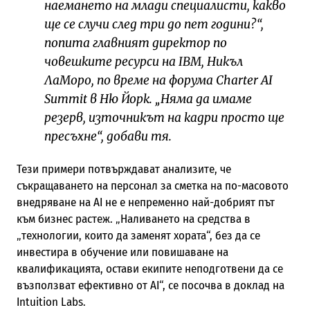
наемането на млади специалисти, какво
ще се случи след три до пет години?“,
попита главният директор по
човешките ресурси на IBM, Никъл
ЛаМоро, по време на форума Charter AI
Summit в Ню Йорк. „Няма да имаме
резерв, източникът на кадри просто ще
пресъхне“, добави тя.
Тези примери потвърждават анализите, че
съкращаването на персонал за сметка на по-масовото
внедряване на AI не е непременно най-добрият път
към бизнес растеж. „Наливането на средства в
„технологии, които да заменят хората“, без да се
инвестира в обучение или повишаване на
квалификацията, остави екипите неподготвени да се
възползват ефективно от AI“, се посочва в доклад на
Intuition Labs.