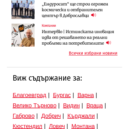
Компании
„Ендуросат“ ще строи огромен
Вторият мост над Варненското
„Ендуросат“ ще строи огромен
космически и отбранителен
езеро става част от бъдещата
космически и отбранителен
център в Доброславци
магистрала „Черно море“
център в Доброславци
Компании
Публични финанси
Инфраструктура
Интервю | Истинската иновация
Регионалният министър поема „на
АПИ възложи промяната на
идва от решаването на реални
ръчно управление“ общинската
парцеларния план за
проблеми на потребителите
инвестиционна програма
магистралата Русе – Велико
Всички избрани новини
Търново
Виж съдържание за:
Благоевград
|
Бургас
|
Варна
|
Велико Търново
|
Видин
|
Враца
|
Габрово
|
Добрич
|
Кърджали
|
Кюстендил
|
Ловеч
|
Монтана
|