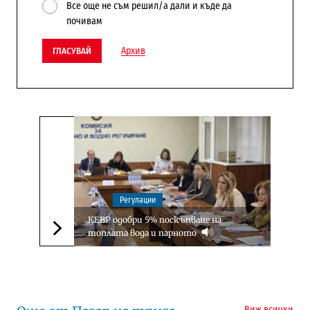
Все още не съм решил/а дали и къде да
почивам
Архив
ГЛАСУВАЙ
Регулации
КЕВР одобри 5% поскъпване на
топлата вода и парното
Следваща новина
Виж всички