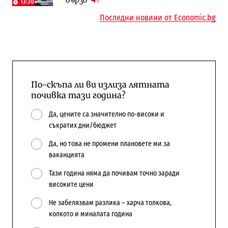
бързо
Доброславци
13:30
10:12
Последни новини от Economic.bg
По-скъпа ли ви излиза лятната
почивка тази година?
Да, цените са значително по-високи и
съкратих дни/бюджет
Да, но това не промени плановете ми за
ваканцията
Тази година няма да почивам точно заради
високите цени
Не забелязвам разлика – харча толкова,
колкото и миналата година