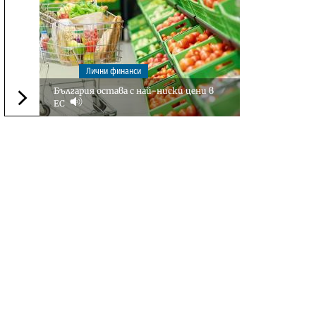
Лични финанси
България остава с най-ниски цени в
ЕС
Следваща новина