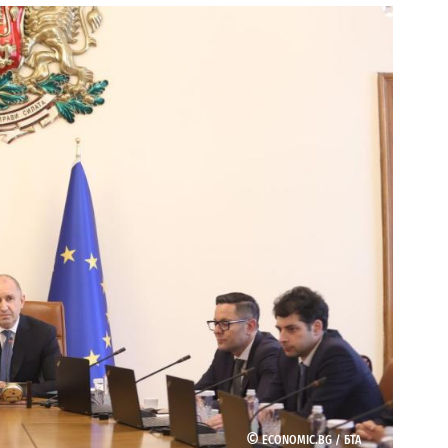
©
ECONOMIC.BG /
БТА