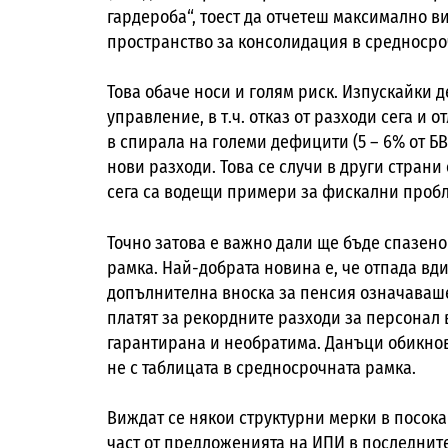
гардероба“, тоест да отчетеш максимално ви
пространство за консолидация в средносро
Това обаче носи и голям риск. Изпускайки д
управление, в т.ч. отказ от разходи сега и
в спирала на големи дефицити (5 – 6% от Б
нови разходи. Това се случи в други страни
сега са водещи примери за фискални проб
Точно затова е важно дали ще бъде спазен
рамка. Най-добрата новина е, че отпада вди
допълнителна вноска за пенсия означаваше 
платят за рекордните разходи за персонал в 
гарантирана и необратима. Данъци обикнове
не с таблицата в средносрочната рамка.
Виждат се някои структурни мерки в посока
част от предложенията на ИПИ в последните