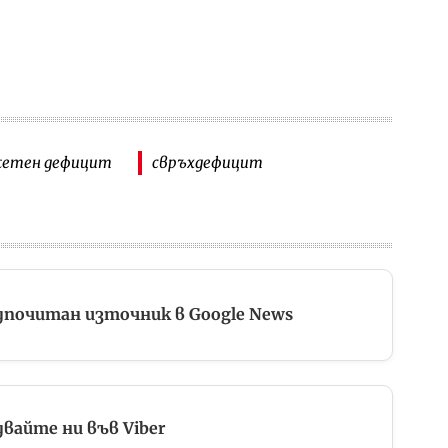
жетен дефицит
свръхдефицит
дпочитан източник в Google News
вайте ни във Viber