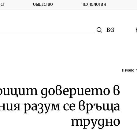
СТ
ОБЩЕСТВО
ТЕХНОЛОГИИ
nomic.bg
Търсене
Смяна на ез
f
Търси
Начало
фицит доверието в
ия разум се връща
трудно