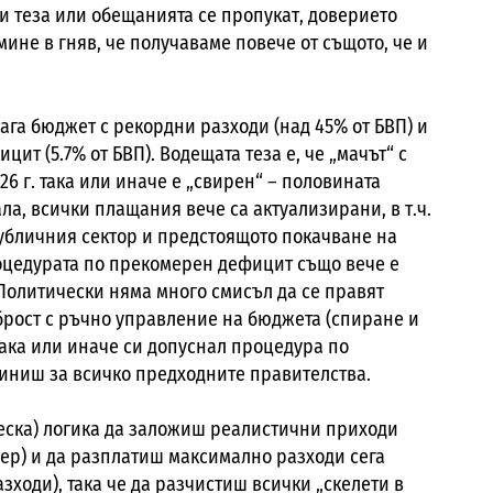
зи теза или обещанията се пропукат, доверието
ине в гняв, че получаваме повече от същото, че и
ага бюджет с рекордни разходи (над 45% от БВП) и
цит (5.7% от БВП). Водещата теза е, че „мачът“ с
26 г. така или иначе е „свирен“ – половината
ла, всички плащания вече са актуализирани, в т.ч.
публичния сектор и предстоящото покачване на
оцедурата по прекомерен дефицит също вече е
 Политически няма много смисъл да се правят
брост с ръчно управление на бюджета (спиране и
така или иначе си допуснал процедура по
иниш за всичко предходните правителства.
еска) логика да заложиш реалистични приходи
ер) и да разплатиш максимално разходи сега
зходи), така че да разчистиш всички „скелети в