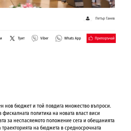
Петър Ганев
Препоръчай
ли
Туит
Viber
Whats App
н нов бюджет и той повдига множество въпроси.
 фискалната политика на новата власт виси
ата за неспасяемото положение сега и обещанията
а траекторията на бюджета в средносрочната