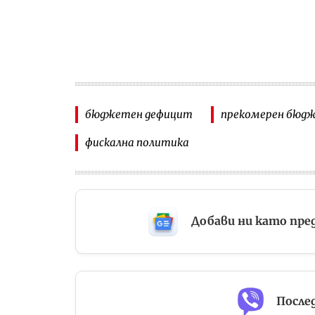
бюджетен дефицит
прекомерен бюд
фискална политика
Добави ни като пре
Послед