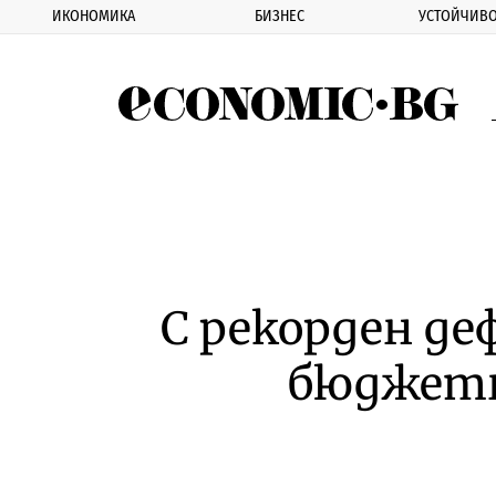
ИКОНОМИКА
БИЗНЕС
УСТОЙЧИВО
Eco
С рекорден де
бюджетн