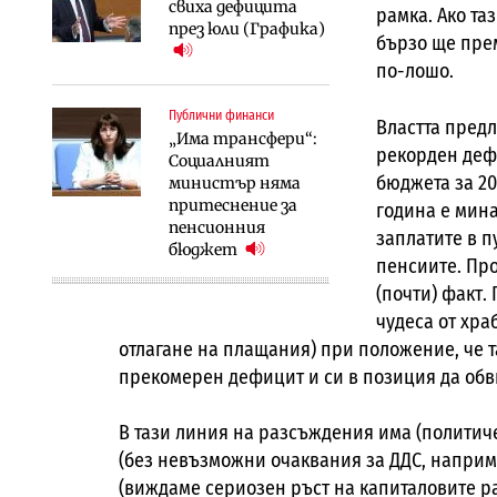
свиха дефицита
рамка. Ако та
през юли (Графика)
бързо ще прем
по-лошо.
Публични финанси
Властта предл
„Има трансфери“:
рекорден дефи
Социалният
бюджета за 20
министър няма
притеснение за
година е мина
пенсионния
заплатите в 
бюджет
пенсиите. Пр
(почти) факт.
чудеса от хра
отлагане на плащания) при положение, че 
прекомерен дефицит и си в позиция да обв
В тази линия на разсъждения има (политич
(без невъзможни очаквания за ДДС, наприм
(виждаме сериозен ръст на капиталовите ра