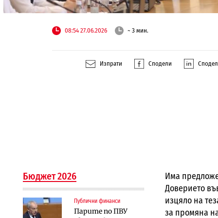
08:54 27.06.2026
~ 3 мин.
Изпрати
Сподели
Споде
Бюджет 2026
Има предложе
Доверието във
изцяло на тез
Публични финанси
Парите по ПВУ
за промяна н