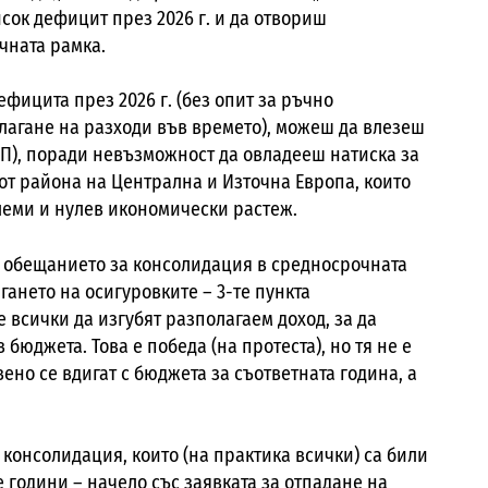
сок дефицит през 2026 г. и да отвориш
чната рамка.
ефицита през 2026 г. (без опит за ръчно
 отлагане на разходи във времето), можеш да влезеш
ВП), поради невъзможност да овладееш натиска за
 от района на Централна и Източна Европа, които
леми и нулев икономически растеж.
о обещанието за консолидация в средносрочната
гането на осигуровките – 3-те пункта
всички да изгубят разполагаем доход, за да
бюджета. Това е победа (на протеста), но тя не е
но се вдигат с бюджета за съответната година, а
 консолидация, които (на практика всички) са били
 години – начело със заявката за отпадане на