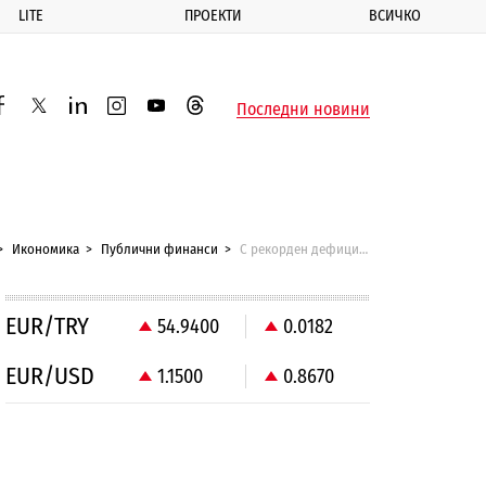
LITE
ПРОЕКТИ
ВСИЧКО
ик
Последни новини
acebook
twitter
linkedin
instagram
youtube
threads
Икономика
Публични финанси
С рекорден дефицит доверието в бюджетния разум се връща трудно
EUR/TRY
54.9400
0.0182
EUR/USD
1.1500
0.8670