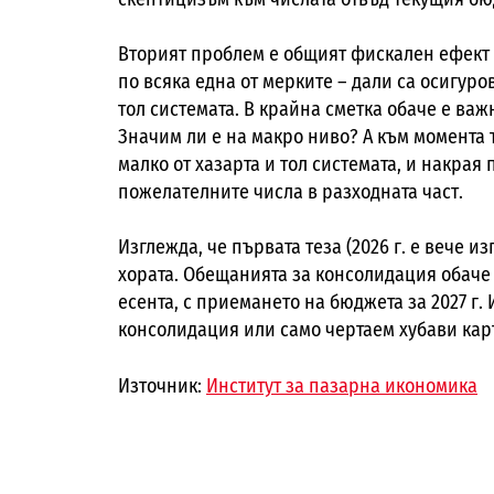
Вторият проблем е общият фискален ефект 
по всяка една от мерките – дали са осигуро
тол системата. В крайна сметка обаче е важ
Значим ли е на макро ниво? А към момента 
малко от хазарта и тол системата, и накрая 
пожелателните числа в разходната част.
Изглежда, че първата теза (2026 г. е вече и
хората. Обещанията за консолидация обаче 
есента, с приемането на бюджета за 2027 г. 
консолидация или само чертаем хубави карт
Източник:
Институт за пазарна икономика