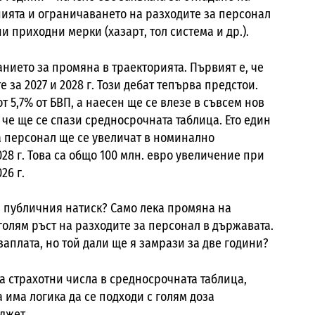
ията и ограничаването на разходите за персонал
ни приходни мерки (хазарт, тол система и др.).
нието за промяна в траекторията. Първият е, че
за 2027 и 2028 г. Този дебат тепърва предстои.
т 5,7% от БВП, а наесен ще се влезе в съвсем нов
 че ще се спази средносрочната таблица. Ето един
а персонал ще се увеличат в номинално
028 г. Това са общо 100 млн. евро увеличение при
26 г.
а публичния натиск? Само лека промяна на
олям ръст на разходите за персонал в държавата.
аплата, но той дали ще я замрази за две години?
а страхотни числа в средносрочната таблица,
 има логика да се подходи с голям доза
джет.