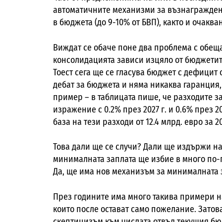
автоматичните механизми за възнагражден
в бюджета (до 9-10% от БВП), както и очаква
Виждат се обаче поне два проблема с обеща
консолидацията зависи изцяло от бюджетите 
Тоест сега ще се гласува бюджет с дефицит о
дебат за бюджета и няма никаква гаранция,
пример – в таблицата пише, че разходите з
изражение с 0.2% през 2027 г. и 0.6% през 2
база на тези разходи от 12.4 млрд. евро за 20
Това дали ще се случи? Дали ще издържи н
минималната заплата ще избие в много по-г
Да, ще има нов механизъм за минималната з
През годините има много такива примери н
които после остават само пожелание. Затова
скептицизъм към числата отвъд текущия бю