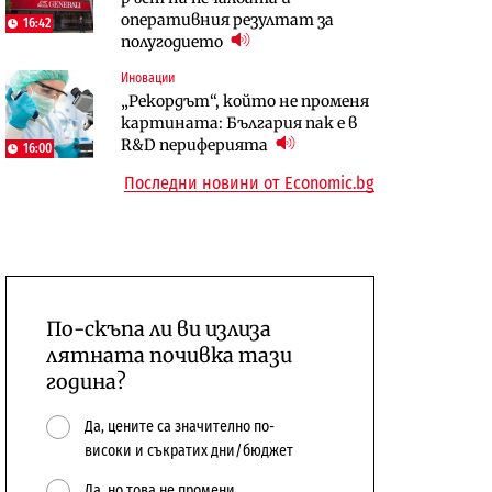
оперативния резултат за
център в Доброславци
16:42
10:12
полугодието
Digi&AI
Компании
Иновации
Трафикът толкова е намалял,
„Ендуросат“ ще строи огромен
„Рекордът“, който не променя
че големи медии обмислят да се
космически и отбранителен
картината: България пак е в
откажат напълно от Google
център в Доброславци
R&D периферията
16:00
Последни новини от Economic.bg
По-скъпа ли ви излиза
лятната почивка тази
година?
Да, цените са значително по-
високи и съкратих дни/бюджет
Да, но това не промени