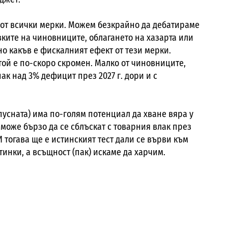
от всички мерки. Можем безкрайно да дебатираме
вките на чиновниците, облагането на хазарта или
но какъв е фискалният ефект от тези мерки.
той е по-скоро скромен. Малко от чиновниците,
пак над 3% дефицит през 2027 г. дори и с
зпусната) има по-голям потенциал да хване вяра у
може бързо да се сблъскат с товарния влак през
И тогава ще е истинският тест дали се върви към
инки, а всъщност (пак) искаме да харчим.