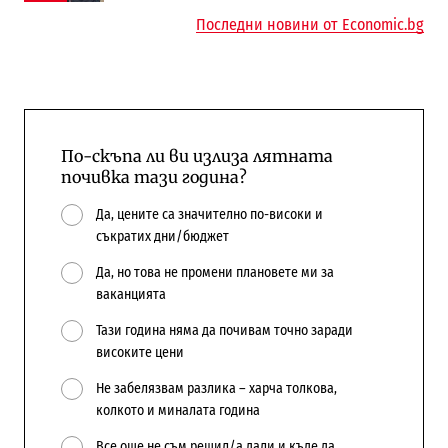
Последни новини от Economic.bg
По-скъпа ли ви излиза лятната
почивка тази година?
Да, цените са значително по-високи и
съкратих дни/бюджет
Да, но това не промени плановете ми за
ваканцията
Тази година няма да почивам точно заради
високите цени
Не забелязвам разлика – харча толкова,
колкото и миналата година
Все още не съм решил/а дали и къде да