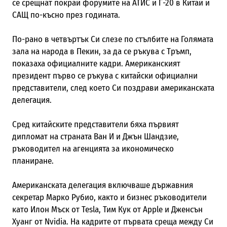
се срещнат покрай форумите на АТИС и Г-20 в Китай и
САЩ по-късно през годината.
По-рано в четвъртък Си слезе по стълбите на Голямата
зала на народа в Пекин, за да се ръкува с Тръмп,
показаха официалните кадри. Американският
президент първо се ръкува с китайски официални
представители, след което Си поздрави американската
делегация.
Сред китайските представители бяха първият
дипломат на страната Ван И и Джън Шандзие,
ръководител на агенцията за икономическо
планиране.
Американската делегация включваше държавния
секретар Марко Рубио, както и бизнес ръководители
като Илон Мъск от Tesla, Тим Кук от Apple и Дженсън
Хуанг от Nvidia. На кадрите от първата среща между Си