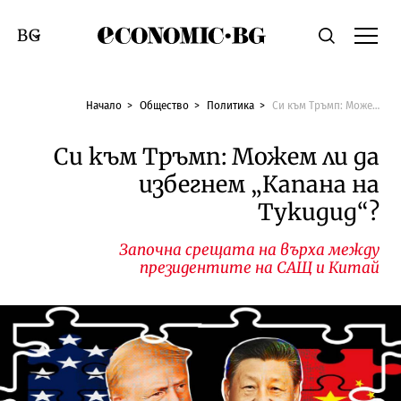
Economic.bg
Търсене
Смяна на език
Начало
Общество
Политика
Си към Тръмп: Можем ли да избегнем „Капана на Тукидид“?
Си към Тръмп: Можем ли да
избегнем „Капана на
Тукидид“?
Започна срещата на върха между
президентите на САЩ и Китай