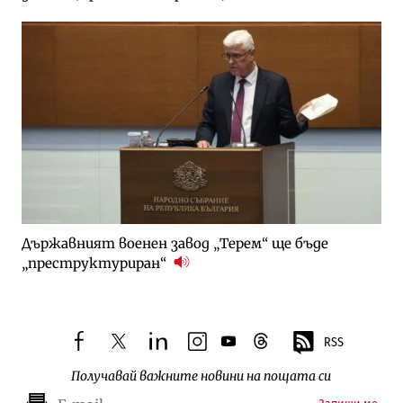
Държавният военен завод „Терем“ ще бъде
„преструктуриран“
RSS
facebook
twitter
linkedin
instagram
youtube
threads
Получавай важните новини на пощата си