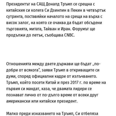
Президентът на САЩ Доналд Тръмп се срещна с
китайския си колега Си Дзинпин в Пекин в четвъртък
сутринта, поставяйки началото на среща на върха с
висок залог, на която се очаква да бъдат обсъдени
търговията, митата, Тайван и Иран. Форумът ще
продължи до петък, съобщава CNBC.
Отношенията между двете държави ще бъдат „по-
добри от всякога“, заяви Тръмп в откриващите си
думи, според официални кадри от излъчването.
Тръмп, който посети Китай и през 2017 г. по време на
първия си мандат, каза, че двамата лидери се
познават лично от по-дълго време от всеки друг
американски или китайски президент.
Малко преди изказването на Тръмп, Си отбеляза