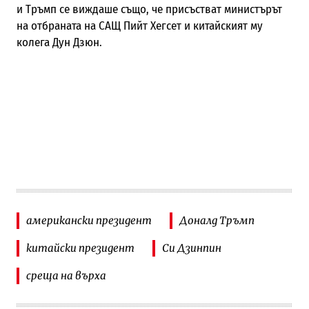
и Тръмп се виждаше също, че присъстват министърът
на отбраната на САЩ Пийт Хегсет и китайският му
колега Дун Дзюн.
американски президент
Доналд Тръмп
китайски президент
Си Дзинпин
среща на върха