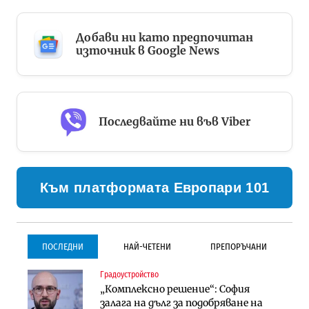
Добави ни като предпочитан
източник в Google News
Последвайте ни във Viber
Към платформата Европари 101
ПОСЛЕДНИ
НАЙ-ЧЕТЕНИ
ПРЕПОРЪЧАНИ
Градоустройство
Градоустройство
Инфраструктура
„Комплексно решение“: София
Столична община избра
Проектирането на тунела под
залага на дълг за подобряване на
изпълнител за преместването на
Петрохан ще върви паралелно с