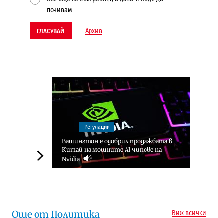
почивам
Архив
ГЛАСУВАЙ
Регулации
Вашингтон е одобрил продажбата в
Китай на мощните AI чипове на
Nvidia
Следваща новина
Още от Политика
Виж всички