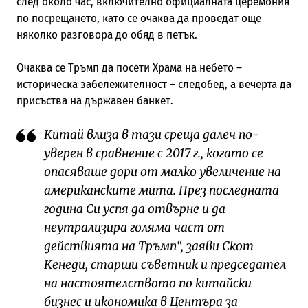
след около час, включително официалната церемония
по посрещането, като се очаква да проведат още
няколко разговора до обяд в петък.
Очаква се Тръмп да посети Храма на небето –
историческа забележителност – следобед, а вечерта да
присъства на държавен банкет.
Китай влиза в тази среща далеч по-
уверен в сравнение с 2017 г., когато се
опасяваше дори от малко увеличение на
американските мита. През последната
година Си успя да отвърне и да
неутрализира голяма част от
действията на Тръмп“, заяви Скот
Кенеди, старши съветник и председател
на настоятелството по китайски
бизнес и икономика в Центъра за