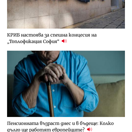
КРИБ настоява за спешна концесия на
„Топлофикация София“
Пенсионната възраст днес и в бъдеще: Колко
дълго ще работят европейците?