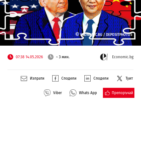
©
ECONOMIC.BG /
DEPOSITPHOTOS
07:38 14.05.2026
~ 3 мин.
Economic.bg
Изпрати
Сподели
Сподели
Туит
Препоръчай
Viber
Whats App