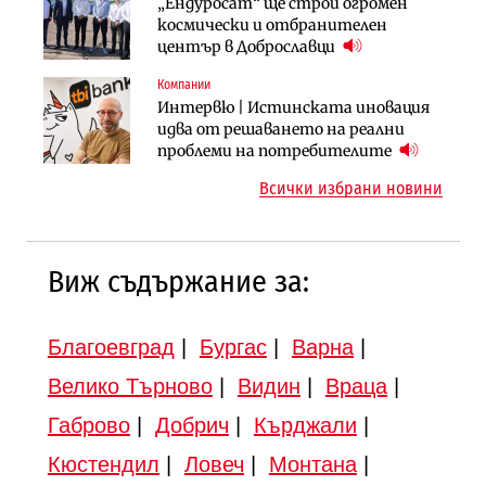
Компании
Публични финанси
„Ендуросат“ ще строи огромен
„Хювефарма“ подписа договор за
След 20 години застой: Данъчните
космически и отбранителен
придобиване на Euroapi Italy
оценки на имотите може да бъдат
център в Доброславци
вдигнати
Компании
Инфраструктура
Инфраструктура
Интервю | Истинската иновация
АПИ възложи промяната на
Вторият мост над Варненското
идва от решаването на реални
парцеларния план за
езеро става част от бъдещата
проблеми на потребителите
магистралата Русе – Велико
магистрала „Черно море“
Всички избрани новини
Търново
Виж съдържание за:
Благоевград
|
Бургас
|
Варна
|
Велико Търново
|
Видин
|
Враца
|
Габрово
|
Добрич
|
Кърджали
|
Кюстендил
|
Ловеч
|
Монтана
|