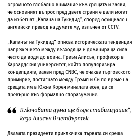
огромното глобално внимание към срещата и заяви,
че основният въпрос пред двете страни е дали могат
да избегнат „Капана на Тукидид“, според официален
английски превод на думите му, излъчен от CCTV.
„Капанът на Тукидид“ описва историческата тенденция
напрежението между възходяща и доминираща сила
често да води до война. Греъм Алисън, професор в
Харвардския университет, който популяризира
концепцията, заяви пред CNBC, че очаква търговското
примирие, постигнато между Тръмп и Си по време на
срещата им в Южна Корея миналата есен, да се
превърне във формално споразумение.
Ключовата дума ще бъде стабилизация“,
каза Алисън в четвъртък.
Двамата президенти приключиха първата си среща