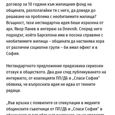
договор за 10 години към жилищния фонд на
общината, разполагайки тя с него, да доведе до
решаване на проблема с необитаемите жилища?
Всъщност, тази нестандартна идея беше изразена от
арх. Явор Панев в интервю за Dnevnik. Според него
подходът, който Барселона има в посока справяне с
необитаемите жилища – общината да настанява хора
от различни социални групи – би имал ефект и в
София.
Нестандартното предложение предизвика сериозен
отзвук в обществото. Два дни след публикуването на
интервюто, от коалицията ПП/ДБ и „Спаси София“
обявиха, че въпросната идея не идва от техните
редици.
„Във връзка с появилите се спекулации в медиите
общинските съветници от ПП/ДБ и „Спаси София“ в