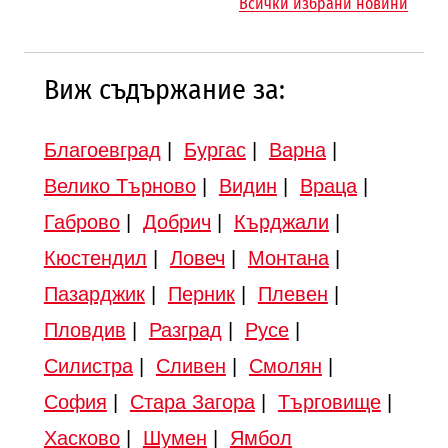
Всички избрани новини
„Люлин“
Виж съдържание за:
Благоевград
|
Бургас
|
Варна
|
Велико Търново
|
Видин
|
Враца
|
Габрово
|
Добрич
|
Кърджали
|
Кюстендил
|
Ловеч
|
Монтана
|
Пазарджик
|
Перник
|
Плевен
|
Пловдив
|
Разград
|
Русе
|
Силистра
|
Сливен
|
Смолян
|
София
|
Стара Загора
|
Търговище
|
Хасково
|
Шумен
|
Ямбол