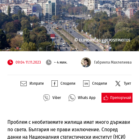
©
ECONOMIC.BG /
DEPOSITPHOTOS
09:04 11.11.2023
~ 4 мин.
Габриела Махлелиева
Изпрати
Сподели
Сподели
Туит
Препоръчай
Viber
Whats App
Проблем с необитаемите жилища имат много държави
по света. България не прави изключение. Според
данни на Националния статистически институт (НСИ)