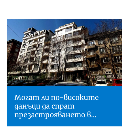
Могат ли по-високите
данъци да спрат
презастрояването в
България?