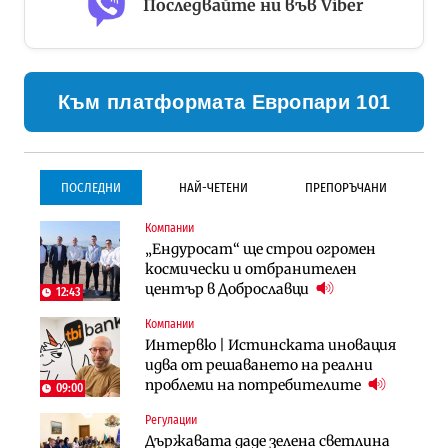
Последвайте ни във Viber
Към платформата Европари 101
ПОСЛЕДНИ
НАЙ-ЧЕТЕНИ
ПРЕПОРЪЧАНИ
Компании
Инфраструктура
Инфраструктура
„Ендуросат“ ще строи огромен
Проектирането на тунела под
Проектирането на тунела под
космически и отбранителен
Петрохан ще върви паралелно с
Петрохан ще върви паралелно с
център в Доброславци
екологичните оценки
екологичните оценки
12:43
Компании
Градоустройство
Компании
Интервю | Истинската иновация
Столична община избра
„Хювефарма“ подписа договор за
идва от решаването на реални
изпълнител за преместването на
придобиване на Euroapi Italy
проблеми на потребителите
трамвайното трасе по бул.
09:00
„Скобелев“
Регулации
Финанси
Инфраструктура
Държавата даде зелена светлина
RATE | Българският