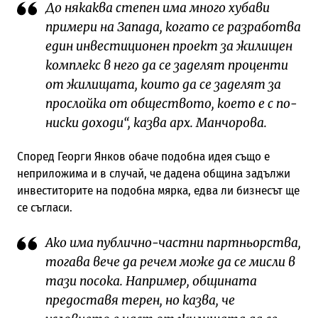
До някаква степен има много хубави
примери на Запада, когато се разработва
един инвестиционен проект за жилищен
комплекс в него да се заделят проценти
от жилищата, които да се заделят за
прослойка от обществото, което е с по-
ниски доходи“, казва арх. Манчорова.
Според Георги Янков обаче подобна идея също е
неприложима и в случай, че дадена община задължи
инвеститорите на подобна мярка, едва ли бизнесът ще
се съгласи.
Ако има публично-частни партньорства,
тогава вече да речем може да се мисли в
тази посока. Например, общината
предоставя терен, но казва, че