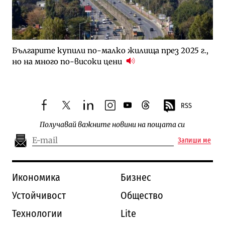
Българите купили по-малко жилища през 2025 г.,
но на много по-високи цени
RSS
facebook
twitter
linkedin
instagram
youtube
threads
Получавай важните новини на пощата си
Запиши ме
Икономика
Бизнес
Устойчивост
Общество
Технологии
Lite