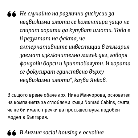
Не случайно на различни дискусии за
недвижими имоти се коментира защо не
спират хората да купуват имоти. Това е
в резултат на факта, че
алтернативните инвестиции в България
заемат изключително малък дял, говоря
фондови борси и криптовалути. И хората
се фокусират единствено върху
недвижими имоти“, казва Янков.
В същото време обаче арх. Нина Манчорова, основател
на компанията за сглобяеми къщи Nomad Cabins, смята,
че не би имало пречки да просъществува подобен
модел в България.
В Англия social housing е основна