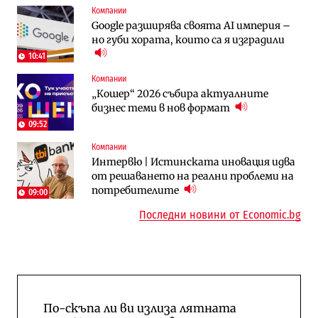
Компании
Енергетика
To:know
Google разширява своята AI империя –
АЕЦ „Козлодуй“ ще работи само още
Какво се променя в България от 1
но губи хората, които са я изградили
няколко седмици, ако сушата продължи
август?
10:41
Компании
Публични финанси
Отрасли
„Кошер“ 2026 събира актуалните
Общините вече зависят от
Жилищата в България поскъпват при
бизнес теми в нов формат
централната власт за 75% от
намаляващо население и все повече
бюджетите си
сгради
09:52
Компании
To:know
Компании
Интервю | Истинската иновация идва
Последни дни с обозначаване на цените
А1 отново е лидер при технологичните
от решаването на реални проблеми на
в лева: Какво предстои?
компании и системните интегратори
потребителите
09:00
Последни новини от Economic.bg
По-скъпа ли ви излиза лятната