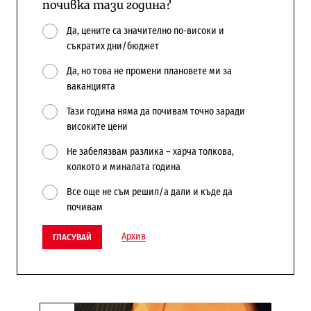
почивка тази година?
Да, цените са значително по-високи и
съкратих дни/бюджет
Да, но това не промени плановете ми за
ваканцията
Тази година няма да почивам точно заради
високите цени
Не забелязвам разлика – харча толкова,
колкото и миналата година
Все още не съм решил/а дали и къде да
почивам
Архив
ГЛАСУВАЙ