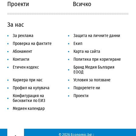
Проекти
Всичко
За нас
За реклама
Защита на личните данни
Проверка на фактите
Екип
Абонамент
Карта на сайта
Контакти
Политика при коригиране
Етичен кодекс
Бранд Медия България
ЕООД
Кариера при нас
Условия за ползване
Профил на купувача
Подкрепете ни
Конфигурация на
Проекти
бисквитки по ЕИЗ
Медиен календар
© 2026 Economic.bg;
;