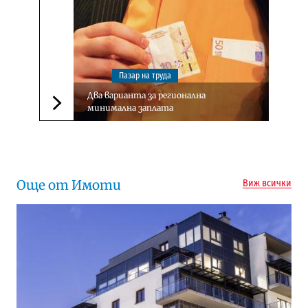
Пазар на труда
Два варианта за регионална
минимална заплата
Следваща новина
Още от Имоти
Виж всички