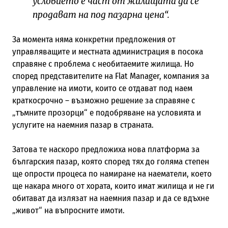
условието е част от жилищата да се
продават на под пазарна цена“.
За момента няма конкретни предложения от
управляващите и местната администрация в посока
справяне с проблема с необитаемите жилища. Но
според представителите на Flat Manager, компания за
управление на имоти, които се отдават под наем
краткосрочно – възможно решение за справяне с
„тъмните прозорци“ е подобряване на условията и
услугите на наемния пазар в страната.
Затова те наскоро предложиха нова платформа за
българския пазар, която според тях до голяма степен
ще опрости процеса по намиране на наематели, което
ще накара много от хората, които имат жилища и не ги
обитават да излязат на наемния пазар и да се вдъхне
„живот“ на въпросните имоти.