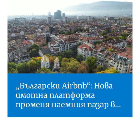
„Български Airbnb“: Нова
имотна платформа
променя наемния пазар в
страната