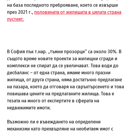
на база последното преброяване, което се извърши
през 2021 г.,
половината от жилищата в цялата страна
пустеят.
В София пък т.нар. „тъмни прозорци“ са около 30%. В
същото време новите проекти за жилищни сгради и
комплекси не спират да се увеличават. Това води до
дисбаланс – от една страна, имаме много празни
жилища, от друга страна, няма достатъчно предлагане
на пазара, което да отговаря на свръхтърсенето и това
повишава цените на предлаганите жилища. Това е
тезата на много от експертите в сферата на
недвижимите имоти.
Възможно ли е въвеждането на определени
механизми като прехвърляне на необитаем имот с