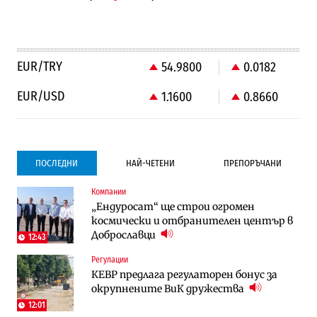
EUR/TRY
54.9800
0.0182
EUR/USD
1.1600
0.8660
ПОСЛЕДНИ
НАЙ-ЧЕТЕНИ
ПРЕПОРЪЧАНИ
Компании
Градоустройство
Компании
„Ендуросат“ ще строи огромен
Столична община избра изпълнител за
Vivacom предлага над 150 устройства с
космически и отбранителен център в
преместването на трамвайното
90% отстъпка през август
Доброславци
трасе по бул. „Скобелев“
12:43
Регулации
Компании
To:know
КЕВР предлага регулаторен бонус за
Vivacom предлага над 150 устройства с
Последни дни с обозначаване на цените
окрупнените ВиК дружества
90% отстъпка през август
в лева: Какво предстои?
12:01