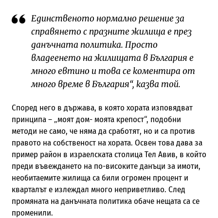
Единственото нормално решение за
справянето с празните жилища е през
данъчната политика. Просто
владеенето на жилищата в България е
много евтино и това се коментира от
много време в България“, казва той.
Според него в държава, в която хората изповядват
принципа – „моят дом- моята крепост“, подобни
методи не само, че няма да сработят, но и са против
правото на собственост на хората. Освен това дава за
пример район в израелската столица Тел Авив, в който
преди въвеждането на по-високите данъци за имоти,
необитаемите жилища са били огромен процент и
кварталът е излеждал много неприветливо. След
промяната на данъчната политика обаче нещата са се
променили.