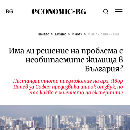
Economic.bg
Търсене
Смяна на език
Начало
Бизнес
Имоти
Има ли решение на проблема с необитаемите жилища в България?
Има ли решение на проблема с
необитаемите жилища в
България?
Нестандартното предложение на арх. Явор
Панев за София предизвика широк отзвук, но
ето какво е мнението на експертите