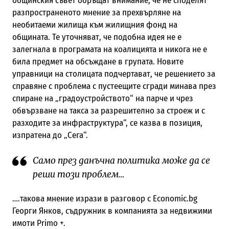
общинския съвет обръщат внимание, че не споделят
разпространеното мнение за прехвърляне на
необитаеми жилища към жилищния фонд на
общината. Те уточняват, че подобна идея не е
залегнала в програмата на коалицията и никога не е
била предмет на обсъждане в групата. Новите
управници на столицата подчертават, че решението за
справяне с проблема с пустеещите сгради минава през
спиране на „градоустройството“ на парче и чрез
обвързване на такса за разрешително за строеж и с
разходите за инфраструктура“, се казва в позиция,
изпратена до „Сега“.
Само през данъчна политика може да се
реши този проблем…
….такова мнение изрази в разговор с Economic.bg
Георги Янков, съдружник в компанията за недвижими
имоти Primo +.