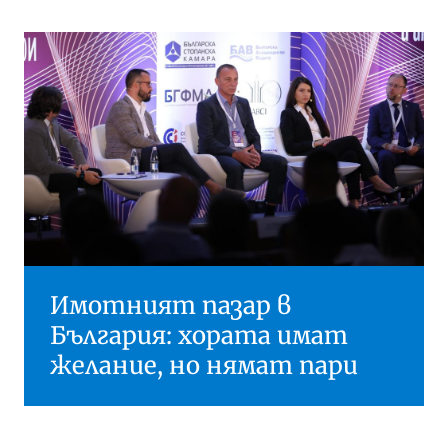
Имотният пазар в
България: хората имат
желание, но нямат пари