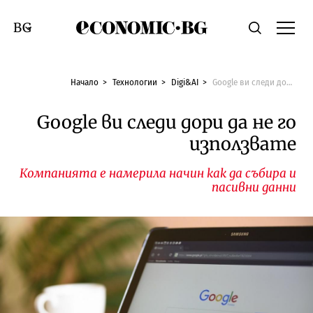
Economic.bg
Търсене
Смяна на език
Начало
Технологии
Digi&AI
Google ви следи дори да не го използвате
Google ви следи дори да не го
използвате
Компанията е намерила начин как да събира и
пасивни данни