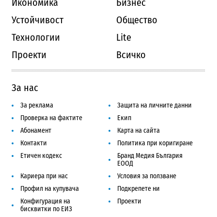
Икономика
Бизнес
Устойчивост
Общество
Технологии
Lite
Проекти
Всичко
За нас
За реклама
Защита на личните данни
Проверка на фактите
Екип
Абонамент
Карта на сайта
Контакти
Политика при коригиране
Етичен кодекс
Бранд Медия България
ЕООД
Кариера при нас
Условия за ползване
Профил на купувача
Подкрепете ни
Конфигурация на
Проекти
бисквитки по ЕИЗ