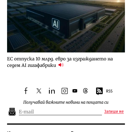
ЕС отпуска 10 млрд. евро за изграждането на
седем AI гигафабрики
RSS
facebook
twitter
linkedin
instagram
youtube
threads
Получавай важните новини на пощата си
Запиши ме