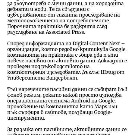
за злоупотреба с лични данни, а на хоризонта
дебнати и нови. Те са свързани с
извършваното от гиганта проследяване на
местоположението на потребителите.
Порочната практика бе разкрита след
разследване на Associated Press.
Според информацията на Digital Content Next –
организация, която редовно критикува Google,
компанията на практика събира два пъти
повече пасивни от активни данни. Докладът е
проведен под ръководството на
компютърния изследовател Дъглъс Шмид от
Университета Вандербилт.
Тъй наречените пасивни данни се събират във
фонов режим, докато някой просто използва
операционната система Android на Google,
приложение на компанията като Maps или
пък сърфира в сайтове, ползващи Google-
инструменти.
За разлика от пасивните, активните данни се
събират при използване на търсачката