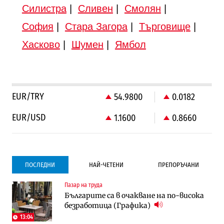
Силистра
|
Сливен
|
Смолян
|
София
|
Стара Загора
|
Търговище
|
Хасково
|
Шумен
|
Ямбол
EUR/TRY
54.9800
0.0182
EUR/USD
1.1600
0.8660
ПОСЛЕДНИ
НАЙ-ЧЕТЕНИ
ПРЕПОРЪЧАНИ
Пазар на труда
Градоустройство
Компании
Българите са в очакване на по-висока
Столична община избра изпълнител за
Vivacom предлага над 150 устройства с
безработица (Графика)
преместването на трамвайното
90% отстъпка през август
трасе по бул. „Скобелев“
13:04