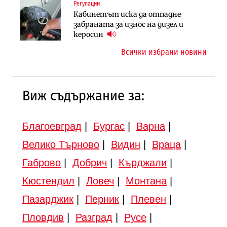
Регулации
Публични финанси
Търново
Кабинетът иска да отпадне
Регионалният министър поема „на
Компании
забраната за износ на дизел и
ръчно управление“ общинската
„Ендуросат“ ще строи огромен
керосин
инвестиционна програма
космически и отбранителен
Всички избрани новини
център в Доброславци
Виж съдържание за:
Благоевград
|
Бургас
|
Варна
|
Велико Търново
|
Видин
|
Враца
|
Габрово
|
Добрич
|
Кърджали
|
Кюстендил
|
Ловеч
|
Монтана
|
Пазарджик
|
Перник
|
Плевен
|
Пловдив
|
Разград
|
Русе
|