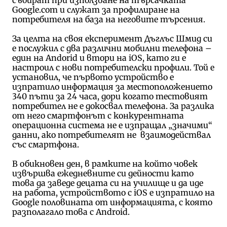
Google.com и служат за профилиране на
потребителя на база на неговите търсения.
За целта на своя експеримент Дъглъс Шмид си
е послужил с два различни мобилни телефона –
един на Andorid и втори на iOS, като ги е
настроил с нови потребителски профили. Той е
установил, че първото устройство е
изпратило информация за местоположението
340 пъти за 24 часа, дори когато тестовият
потребител не е докосвал телефона. За разлика
от него смартфонът с конкурентната
операционна система не е изпращал „значими“
данни, ако потребителят не взаимодействал
със смартфона.
В обикновен ден, в рамките на който човек
извършва ежедневните си дейности като
това да заведе децата си на училище и да иде
на работа, устройството с iOS е изпратило на
Google половината от информацията, с която
разполагало това с Android.