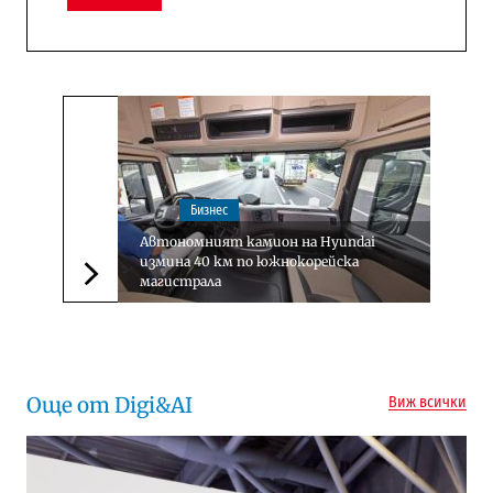
Бизнес
Автономният камион на Hyundai
измина 40 км по южнокорейска
магистрала
Следваща новина
Още от Digi&AI
Виж всички