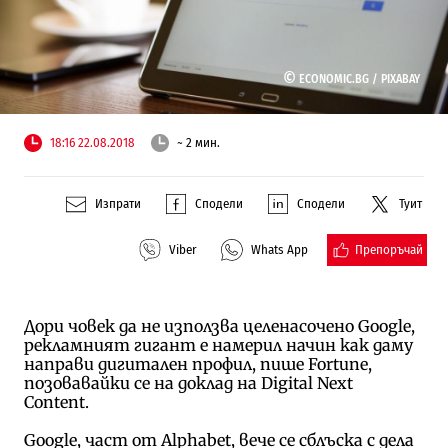
©
ECONOMIC.BG /
PIXABAY
18:16 22.08.2018
~ 2 мин.
Изпрати
Сподели
Сподели
Туит
Препоръчай
Viber
Whats App
Дори човек да не използва целенасочено Google,
рекламният гигант е намерил начин как даму
направи дигитален профил, пише Fortune,
позовавайки се на доклад на Digital Next
Content.
Google, част от Alphabet, вече се сблъска с дела