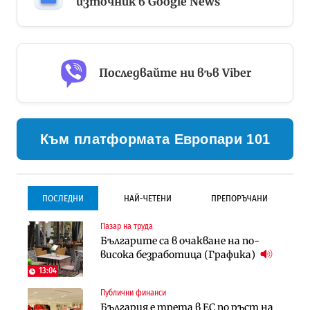
източник в Google News
Последвайте ни във Viber
Към платформата Европари 101
ПОСЛЕДНИ
НАЙ-ЧЕТЕНИ
ПРЕПОРЪЧАНИ
Пазар на труда
Градоустройство
Инфраструктура
Българите са в очакване на по-
Столична община избра
Проектирането на тунела под
висока безработица (Графика)
изпълнител за преместването на
Петрохан ще върви паралелно с
трамвайното трасе по бул.
екологичните оценки
13:04
„Скобелев“
Публични финанси
Компании
Инфраструктура
България е трета в ЕС по ръст на
„Хювефарма“ подписа договор за