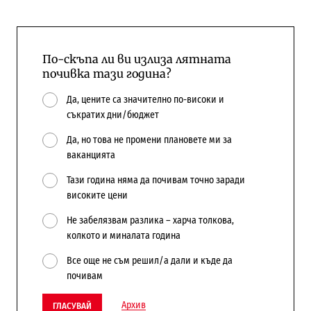
По-скъпа ли ви излиза лятната
почивка тази година?
Да, цените са значително по-високи и
съкратих дни/бюджет
Да, но това не промени плановете ми за
ваканцията
Тази година няма да почивам точно заради
високите цени
Не забелязвам разлика – харча толкова,
колкото и миналата година
Все още не съм решил/а дали и къде да
почивам
Архив
ГЛАСУВАЙ