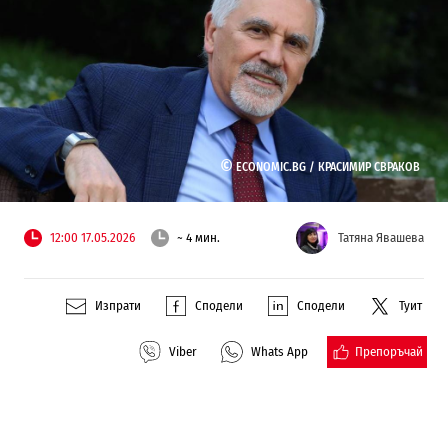
©
ECONOMIC.BG /
КРАСИМИР СВРАКОВ
12:00 17.05.2026
~ 4 мин.
Татяна Явашева
Изпрати
Сподели
Сподели
Туит
Препоръчай
Viber
Whats App