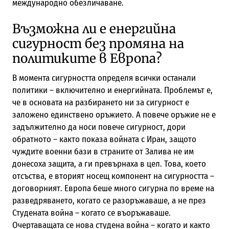
международно обезличаване.
Възможна ли е енергийна
сигурност без промяна на
политиките в Европа?
В момента сигурността определя всички останали
политики – включително и енергийната. Проблемът е,
че в основата на разбирането ни за сигурност е
заложено единствено оръжието. А повече оръжие не е
задължително да носи повече сигурност, дори
обратното – както показа войната с Иран, защото
чуждите военни бази в страните от Залива не им
донесоха защита, а ги превърнаха в цел. Това, което
отсъства, е вторият носещ компонент на сигурността –
договорният. Европа беше много сигурна по време на
разведряването, когато се разоръжаваше, а не през
Студената война – когато се въоръжаваше.
Очертаващата се нова студена война – когато и както