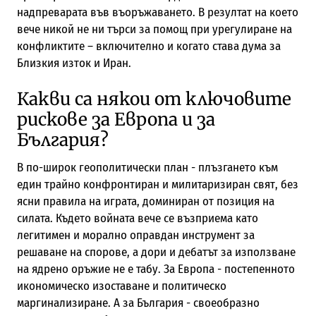
надпреварата във въоръжаването. В резултат на което
вече никой не ни търси за помощ при урегулиране на
конфликтите – включително и когато става дума за
Близкия изток и Иран.
Какви са някои от ключовите
рискове за Европа и за
България?
В по-широк геополитически план - плъзгането към
един трайно конфронтиран и милитаризиран свят, без
ясни правила на играта, доминиран от позиция на
силата. Където войната вече се възприема като
легитимен и морално оправдан инструмент за
решаване на спорове, а дори и дебатът за използване
на ядрено оръжие не е табу. За Европа - постепенното
икономическо изоставане и политическо
маргинализиране. А за България - своеобразно