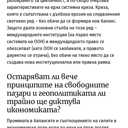
разбирането за цикличност, а по-скоро очертава
характеристиките на една системна криза. Криза,
която е съпътствана с дълбока ерозия на следвоенния
световен ред – без обаче да се формира нов баланс.
Защото двата основни стълба на този ред –
международните институции (на първо място
системата на ООН) и международното право се
обезсилват (като ООН се заобикаля, а правото
директно се отрича), без обаче на тяхно място да се
създава нова институционална или правна рамка.
Остаряват ли вече
принципите на свободните
пазари и геополитиката ли
трайно ще диктува
икономиката?
Промяната в балансите и съотношението на силите в
икономически план води до една на пръв поглед