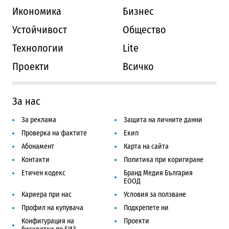
Икономика
Бизнес
Устойчивост
Общество
Технологии
Lite
Проекти
Всичко
За нас
За реклама
Защита на личните данни
Проверка на фактите
Екип
Абонамент
Карта на сайта
Контакти
Политика при коригиране
Етичен кодекс
Бранд Медия България
ЕООД
Кариера при нас
Условия за ползване
Профил на купувача
Подкрепете ни
Конфигурация на
Проекти