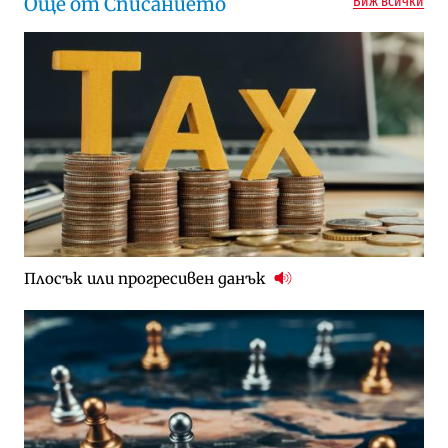
Още от Списанието
Виж всички
Плосък или прогресивен данък