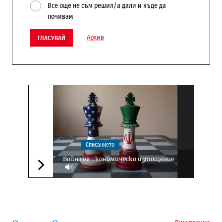
Все още не съм решил/а дали и къде да
почивам
Архив
ГЛАСУВАЙ
Списанието
Война на икономическо изтощение
Следваща новина