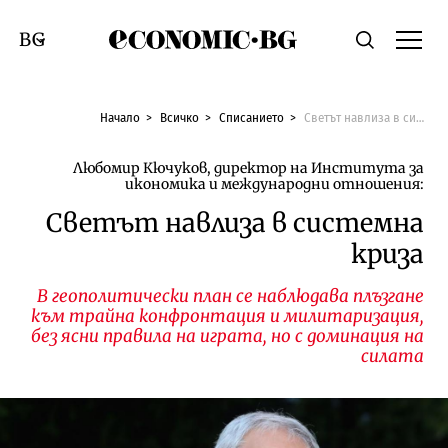
Economic.bg
Търсене
Смяна на език
Начало
Всичко
Списанието
Светът навлиза в системна криза
Любомир Кючуков, директор на Института за
икономика и международни отношения:
Светът навлиза в системна
криза
В геополитически план се наблюдава плъзгане
към трайна конфронтация и милитаризация,
без ясни правила на играта, но с доминация на
силата