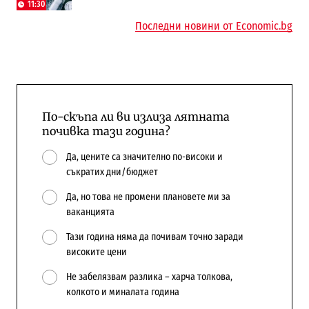
Доброславци
11:30
10:12
Последни новини от Economic.bg
По-скъпа ли ви излиза лятната
почивка тази година?
Да, цените са значително по-високи и
съкратих дни/бюджет
Да, но това не промени плановете ми за
ваканцията
Тази година няма да почивам точно заради
високите цени
Не забелязвам разлика – харча толкова,
колкото и миналата година