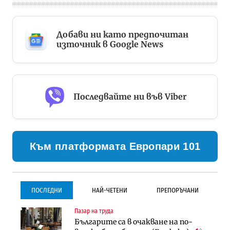
Добави ни като предпочитан
източник в Google News
Последвайте ни във Viber
Към платформата Европари 101
ПОСЛЕДНИ
НАЙ-ЧЕТЕНИ
ПРЕПОРЪЧАНИ
Пазар на труда
Градоустройство
Инфраструктура
Българите са в очакване на по-
Столична община избра
Проектирането на тунела под