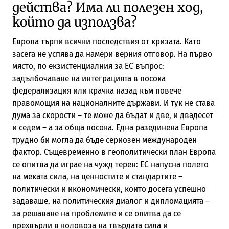
действа? Има ли полезен ход,
който да използва?
Европа търпи всички последствия от кризата. Като
засега не успява да намери верния отговор. На първо
място, по екзистенциалния за ЕС въпрос:
задълбочаване на интеграцията в посока
федерализация или крачка назад към повече
правомощия на националните държави. И тук не става
дума за скорости – те можe да бъдат и две, и двадесет
и седем – а за обща посока. Една разединена Европа
трудно би могла да бъде сериозен международен
фактор. Същевременно в геополитически план Европа
се опитва да играе на чужд терен: ЕС напусна полето
на меката сила, на ценностите и стандартите –
политически и икономически, които досега успешно
задаваше, на политическия диалог и дипломацията –
за решаване на проблемите и се опитва да се
прехвърли в коловоза на твърдата сила и