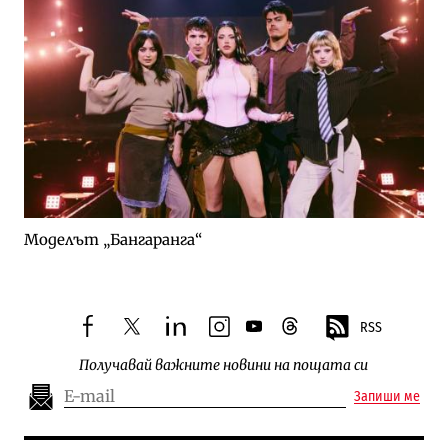
Моделът „Бангаранга“
RSS
facebook
twitter
linkedin
instagram
youtube
threads
Получавай важните новини на пощата си
Запиши ме