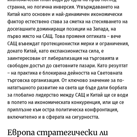
странна, но логична инверсия. Утвърждаването на
Китай като основен и най-динамичен икономически
фактор естествено става за сметка на стесняването на
досегашните доминиращи позиции на Запада, на
първо място на САЩ. Това променя оптиката – вече
САЩ въвеждат протекционистки мерки и ограничения,
докато Китай, като експанзионистка сила, е
заинтересован от либерализация на търговията и
свободен достъп до световните пазари. Като резултат
– на практика е блокирана дейността на Световната
търговска организация. От ключово значение за по-
нататъшното развитие на света ще бъде дали борбата
за глобално лидерство между САЩ и Китай ще се води
в полето на икономическата конкуренция, или ще се
приплъзне към остра политическа конфронтация,
включително и в сферата на сигурността.
Европа стратегически ли