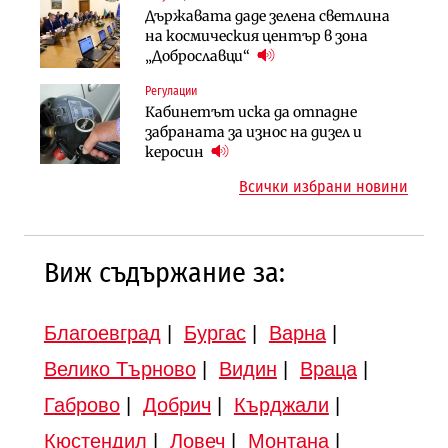
Компании
Държавата даде зелена светлина
Вторият мост над Варненското
„Ендуросат“ ще строи огромен
на космическия център в зона
езеро става част от бъдещата
космически и отбранителен
„Доброславци“
магистрала „Черно море“
център в Доброславци
Регулации
Публични финанси
Инфраструктура
Кабинетът иска да отпадне
Регионалният министър поема „на
АПИ възложи промяната на
забраната за износ на дизел и
ръчно управление“ общинската
парцеларния план за
керосин
инвестиционна програма
магистралата Русе – Велико
Всички избрани новини
Търново
Виж съдържание за:
Благоевград
|
Бургас
|
Варна
|
Велико Търново
|
Видин
|
Враца
|
Габрово
|
Добрич
|
Кърджали
|
Кюстендил
|
Ловеч
|
Монтана
|