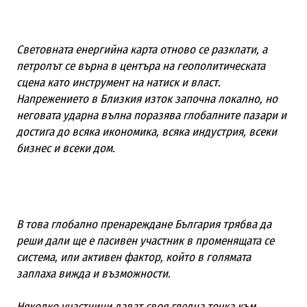
Световната енергийна карта отново се разклати, а
петролът се върна в центъра на геополитическата
сцена като инструмент на натиск и власт.
Напрежението в Близкия изток започна локално, но
неговата ударна вълна поразява глобалните пазари и
достига до всяка икономика, всяка индустрия, всеки
бизнес и всеки дом.
В това глобално пренареждане България трябва да
реши дали ще е пасивен участник в променящата се
система, или активен фактор, който в голямата
заплаха вижда и възможности.
Няколко участници дават своя гледна точка към