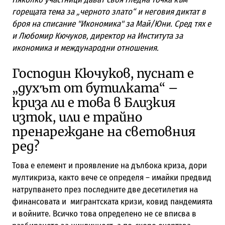
горещата тема за „черното злато“ и неговия диктат в
броя на списание "Икономика" за Май/Юни. Сред тях е
и Любомир Кючуков, директор на Института за
икономика и международни отношения.
Господин Кючуков, пуснат е
„духът от бутилката“ –
криза ли е това в Близкия
изток, или е трайно
пренареждане на световния
ред?
Това е елемент и проявление на дълбока криза, дори
мултикриза, както вече се определя – имайки предвид
натрупването през последните две десетилетия на
финансовата и мигрантската кризи, ковид пандемията
и войните. Всичко това определено не се вписва в